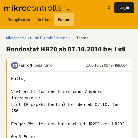
Login
Neuigkeiten
Artikel
Forum
Mikrocontroller und Digitale Elektronik
›
Thread
Rondostat HR20 ab 07.10.2010 bei Lidl
Frank N.
(betafrank)
2010-10-02 09:49
#1880084
FN
Hallo,

Vielleicht für den Einen oder Anderen 
interessant:

Lidl (Prospekt Berlin) hat den ab 07.10. für 
25€.

Frage: Was ist der Unterschied HR20E vs. HR20?

Gruß Frank