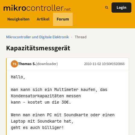
Login
Neuigkeiten
Artikel
Forum
Mikrocontroller und Digitale Elektronik
›
Thread
Kapazitätsmessgerät
Thomas S.
(downloader)
2010-11-02 10:50
#1920866
TS
Hallo,

man kann sich ein Multimeter kaufen, das 
Kondensatorkapazitäten messen 

kann - kostet um die 30€.

Wenn man einen PC mit Soundkarte oder einen 
Laptop mit Soundkarte hat, 

geht es auch billiger!
