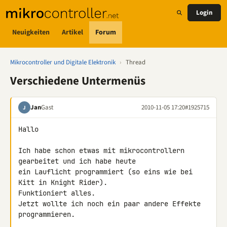
Login
Neuigkeiten
Artikel
Forum
Mikrocontroller und Digitale Elektronik
›
Thread
Verschiedene Untermenüs
Jan
Gast
2010-11-05 17:20
#1925715
J
Hallo

Ich habe schon etwas mit mikrocontrollern 
gearbeitet und ich habe heute 

ein Lauflicht programmiert (so eins wie bei 
Kitt in Knight Rider). 

Funktioniert alles.

Jetzt wollte ich noch ein paar andere Effekte 
programmieren.
