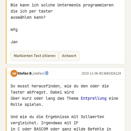
Wie kann ich solche Untermenüs programmieren 
die ich per taster 

auswählen kann?

mfg

Jan
Markierten Text zitieren
Antwort
Stefan B.
(stefan)
2010-11-06 00:36
#1926124
SB
Du musst herausfinden, wie du den oder die 
Taster abfragst. Dabei wird 

über kurz oder lang das Thema 
Entprellung
 eine 
Rolle spielen.

Und wie du die Ergebnisse mit Sollwerten 
vergleichst. Irgendwas mit IF 

in C oder BASCOM oder ganz wilde Befehle in 