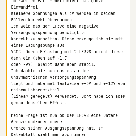
Im zweiten Fall funktioniert das ganze 
Einwandfrei.

Kleinere Spannungen als 3V werden in beiden 
Fällen korrekt übernommen. 

Ich weiß das der LF398 eine negative 
Versorgungsspannung benötigt um 

korrekt zu arbeiten. Diese erzeuge ich mir mit 
einer Ladungspumpe aus 

VCCC. Durch Belastung mit 2 LF398 bricht diese 
dann ein (eben auf -1,7 

oder -9V), bleibt dann aber stabil.

Ich dachte mir nun das es an der 
unsymmetrischen Versorgungsspannung 

liegt und habe mal Testweise +-5V und +-12V von 
meinem Labornetzteil 

(Linear geregelt) verwendet. Dort habe ich aber 
genau denselben Effekt.

Meine Frage ist nun ob der LF398 eine untere 
Grenze und/oder obere 

Grenze seiner Ausgangsspannung hat. Im 
Datenblatt sieht man auch immer 
