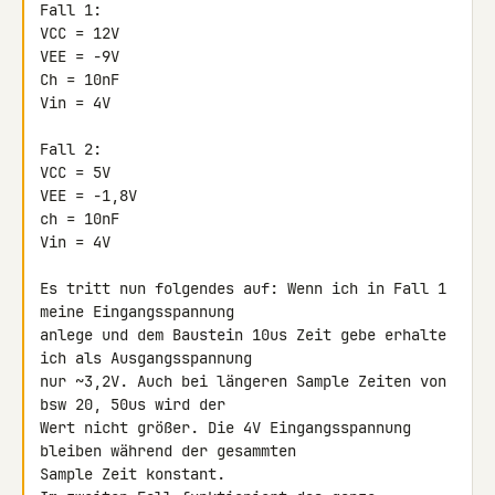
Fall 1:

VCC = 12V

VEE = -9V

Ch = 10nF

Vin = 4V

Fall 2:

VCC = 5V

VEE = -1,8V

ch = 10nF

Vin = 4V

Es tritt nun folgendes auf: Wenn ich in Fall 1 
meine Eingangsspannung 

anlege und dem Baustein 10us Zeit gebe erhalte 
ich als Ausgangsspannung 

nur ~3,2V. Auch bei längeren Sample Zeiten von 
bsw 20, 50us wird der 

Wert nicht größer. Die 4V Eingangsspannung 
bleiben während der gesammten 

Sample Zeit konstant.
