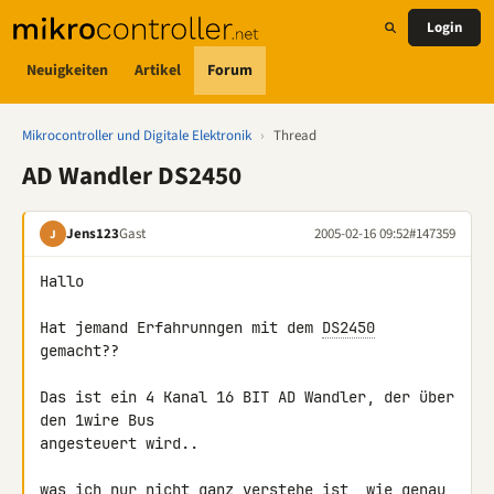
Login
Neuigkeiten
Artikel
Forum
Mikrocontroller und Digitale Elektronik
›
Thread
AD Wandler DS2450
Jens123
Gast
2005-02-16 09:52
#147359
J
Hallo

Hat jemand Erfahrunngen mit dem 
DS2450
gemacht??

Das ist ein 4 Kanal 16 BIT AD Wandler, der über 
den 1wire Bus

angesteuert wird..

was ich nur nicht ganz verstehe ist, wie genau 