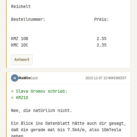
Reichelt

Bestellnummer:                    Preis:

KMZ 10B                            2.55

KMC 10C                            2.35
Antwort
MaWin
Gast
2010-12-07 15:40
#1966557
M
> Slava Gromov schrieb:
> KMZ10
Nee, die natürlich nicht.

Ein Blick ins Datenblatt hätte auch dir gesagt,

daß die gerade mal bis 7.5kA/m, also 10mTesla 
gehen,
