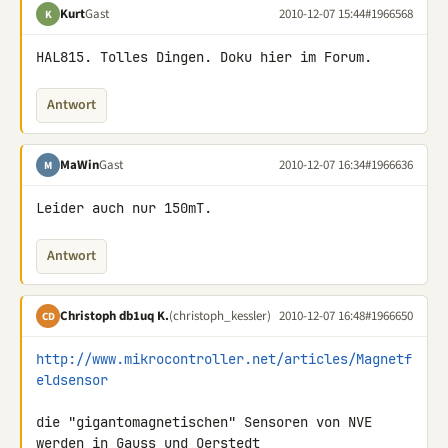
Kurt
Gast
2010-12-07 15:44
#1966568
K
HAL815. Tolles Dingen. Doku hier im Forum.
Antwort
MaWin
Gast
2010-12-07 16:34
#1966636
M
Leider auch nur 150mT.
Antwort
Christoph db1uq K.
(christoph_kessler)
2010-12-07 16:48
#1966650
CD
http://www.mikrocontroller.net/articles/Magnetf
eldsensor
die "gigantomagnetischen" Sensoren von NVE 
werden in Gauss und Oerstedt 
