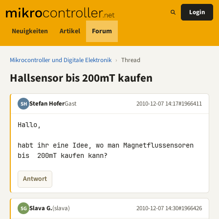
Login
Neuigkeiten
Artikel
Forum
Mikrocontroller und Digitale Elektronik
›
Thread
Hallsensor bis 200mT kaufen
Stefan Hofer
Gast
2010-12-07 14:17
#1966411
SH
Hallo,

habt ihr eine Idee, wo man Magnetflussensoren 
bis  200mT kaufen kann?
Antwort
Slava G.
(slava)
2010-12-07 14:30
#1966426
SG