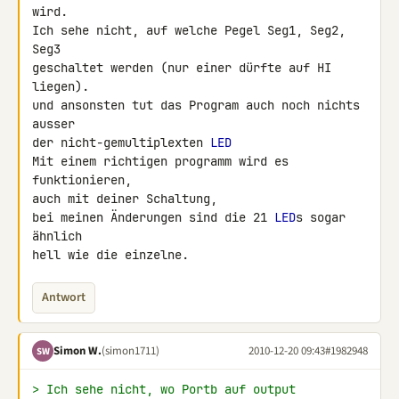
wird.

Ich sehe nicht, auf welche Pegel Seg1, Seg2, 
Seg3

geschaltet werden (nur einer dürfte auf HI 
liegen).

und ansonsten tut das Program auch noch nichts 
ausser

der nicht-gemultiplexten 
LED
Mit einem richtigen programm wird es 
funktionieren,

auch mit deiner Schaltung,

bei meinen Änderungen sind die 21 
LED
s sogar 
ähnlich

hell wie die einzelne.
Antwort
Simon W.
(simon1711)
2010-12-20 09:43
#1982948
SW
> Ich sehe nicht, wo Portb auf output 