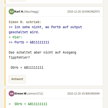
Karl H.
(kbuchegg)
2010-12-20 10:05
#1982973
KH
Simon W. schrieb:
>> Ich sehe nicht, wo Portb auf output 
geschaltet wird.
> Hier:
>> Portb = &B11111111
Das schaltet aber nicht auf Ausgang

Tippfehler?

 DDrb = &B11111111
Antwort
Simon W.
(simon1711)
2010-12-20 10:36
#1983044
SW
>  DDrb = &B11111111