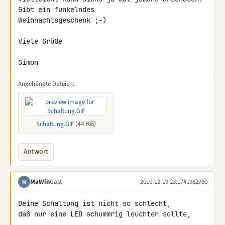
Gibt ein funkelndes 

Weihnachtsgeschenk ;-)

Viele Grüße

Simon
Angehängte Dateien:
(44 KB)
Schaltung.GIF
Antwort
MaWin
Gast
2010-12-19 23:17
#1982760
M
Deine Schaltung ist nicht so schlecht,

daß nur eine 
LED
 schummrig leuchten sollte,
