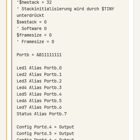
'$hwstack = 32                                              
' Stackinitialisierung wird durch $TINY 
$swstack = 0                                                
$framesize = 0                                              