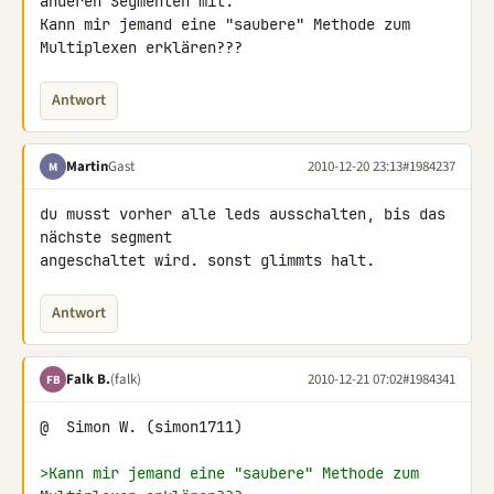
anderen Segmenten mit.

Kann mir jemand eine "saubere" Methode zum 
Multiplexen erklären???
Antwort
Martin
Gast
2010-12-20 23:13
#1984237
M
du musst vorher alle leds ausschalten, bis das 
nächste segment 

angeschaltet wird. sonst glimmts halt.
Antwort
Falk B.
(falk)
2010-12-21 07:02
#1984341
FB
@  Simon W. (simon1711)

>Kann mir jemand eine "saubere" Methode zum 