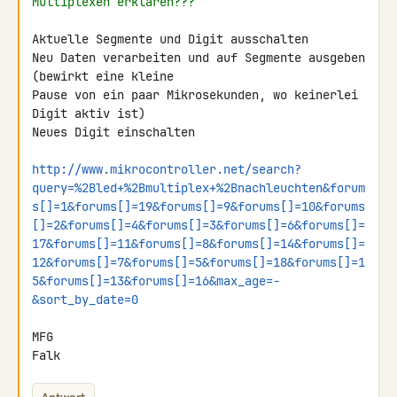
Multiplexen erklären???
Aktuelle Segmente und Digit ausschalten

Neu Daten verarbeiten und auf Segmente ausgeben 
(bewirkt eine kleine 

Pause von ein paar Mikrosekunden, wo keinerlei 
Digit aktiv ist)

Neues Digit einschalten

http://www.mikrocontroller.net/search?
query=%2Bled+%2Bmultiplex+%2Bnachleuchten&forum
s[]=1&forums[]=19&forums[]=9&forums[]=10&forums
[]=2&forums[]=4&forums[]=3&forums[]=6&forums[]=
17&forums[]=11&forums[]=8&forums[]=14&forums[]=
12&forums[]=7&forums[]=5&forums[]=18&forums[]=1
5&forums[]=13&forums[]=16&max_age=-
&sort_by_date=0
MFG

Falk