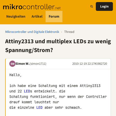
Login
Neuigkeiten
Artikel
Forum
Mikrocontroller und Digitale Elektronik
›
Thread
Attiny2313 und multiplex LEDs zu wenig
Spannung/Strom?
Simon W.
(simon1711)
2010-12-19 22:17
#1982720
SW
Hallo,

ich habe eine Schaltung mit einem Attiny2313 
und 22 
LED
s entwickelt. die 

Schaltung funktioniert, nur wenn der Controller 
drauf kommt leuchtet nur 

die einzelne 
LED
 aber sehr schwach.
