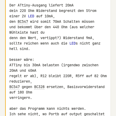
Der ATtiny-Ausgang liefert 20mA

dein 220 Ohm Widerstand begrenzt den Strom 
einer 2V 
LED
 auf 10mA,

den 
BC547
 wird somit 70mA Schalten müssen

und bekommt über den 440 Ohm (aus welcher 
Wühlkiste hast du

denn den Wert, vertippt?) Widerstand 9mA,

sollte reichen wenn auch die 
LED
s nicht ganz 
hell sind.

besser wäre:

ATTiny bis 30mA belasten (irgendwo zwischen 
20mA und 40mA

regelt er ab), R12 bleibt 220R, R5ff auf 82 Ohm 
BC547
 gegen 
BC328
 ersetzen, Basisvorwiderstand 
auf 180 Ohm

verringern.

aber das Programm kann nichts werden.

Ich sehe nicht, wo Portb auf output geschaltet 