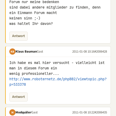
Forum nur meine bedenken 

sind dabei andere mitglieder zu finden, denn 
ein Einmann Forum macht 

keinen sinn ;-)

was haltet Ihr davon?
Antwort
Klaus Bauman
Gast
2011-01-08 10:16
#2006428
KB
Ich habe es mal hier versucht - vielleicht ist 
man in diesem Forum ein 

http://www.roboternetz.de/phpBB2/viewtopic.php?
p=533378
Antwort
Modquäler
Gast
2011-01-08 10:22
#2006435
M