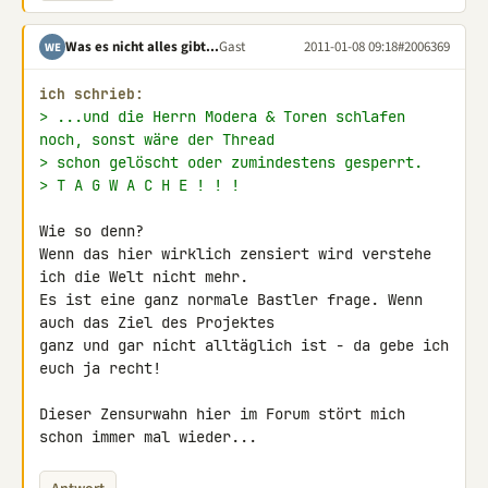
Was es nicht alles gibt...
Gast
2011-01-08 09:18
#2006369
WE
ich schrieb:
> ...und die Herrn Modera & Toren schlafen 
noch, sonst wäre der Thread
> schon gelöscht oder zumindestens gesperrt.
> T A G W A C H E ! ! !
Wie so denn?

Wenn das hier wirklich zensiert wird verstehe 
ich die Welt nicht mehr.

Es ist eine ganz normale Bastler frage. Wenn 
auch das Ziel des Projektes 

ganz und gar nicht alltäglich ist - da gebe ich 
euch ja recht!

Dieser Zensurwahn hier im Forum stört mich 
schon immer mal wieder...