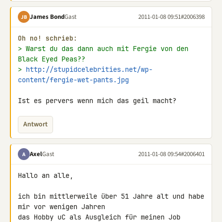
James Bond
Gast
2011-01-08 09:51
#2006398
JB
Oh no! schrieb:
> Warst du das dann auch mit Fergie von den 
Black Eyed Peas??
> 
http://stupidcelebrities.net/wp-
content/fergie-wet-pants.jpg
Ist es pervers wenn mich das geil macht?
Antwort
Axel
Gast
2011-01-08 09:54
#2006401
A
Hallo an alle,

ich bin mittlerweile über 51 Jahre alt und habe 
mir vor wenigen Jahren

das Hobby uC als Ausgleich für meinen Job 