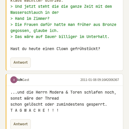
Klaus Wachtler schrieb:
> Und jetzt steht die die ganze Zeit mit dem 
Wasserschlauch in der
> Hand im Zimmer?
> Die Frauen dafür hatte man früher aus Bronze 
gegossen, glaube ich.
> Das wäre auf Dauer billiger im Unterhalt.
Hast du heute einen Clown gefrühstückt?
Antwort
ich
Gast
2011-01-08 09:16
#2006367
I
...und die Herrn Modera & Toren schlafen noch, 
sonst wäre der Thread 

schon gelöscht oder zumindestens gesperrt.

T A G W A C H E ! ! !
Antwort