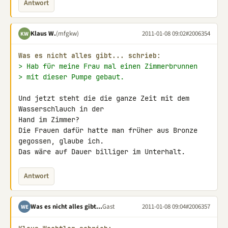
Antwort
Klaus W.
(mfgkw)
2011-01-08 09:02
#2006354
KW
Was es nicht alles gibt... schrieb:
> Hab für meine Frau mal einen Zimmerbrunnen
> mit dieser Pumpe gebaut.
Und jetzt steht die die ganze Zeit mit dem 
Wasserschlauch in der

Hand im Zimmer?

Die Frauen dafür hatte man früher aus Bronze 
gegossen, glaube ich.

Das wäre auf Dauer billiger im Unterhalt.
Antwort
Was es nicht alles gibt...
Gast
2011-01-08 09:04
#2006357
WE