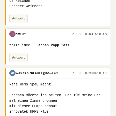
Dankeschön

Herbert Weißhorn
Antwort
hm
Gast
2011-01-08 08:41
#2006339
H
tolle idee... 
annen kopp fass
Antwort
Was es nicht alles gibt...
Gast
2011-01-08 09:00
#2006351
WE
Naja wems Spaß macht...

Dennoch möchte ich helfen. Hab für meine Frau 
mal einen Zimmerbrunnen 

mit dieser Pumpe gebaut.

innovatek HPPS Plus
