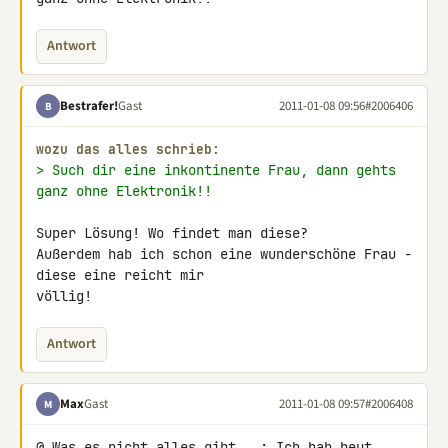
Antwort
Bestrafer!
Gast
2011-01-08 09:56
#2006406
B
wozu das alles schrieb:
> Such dir eine inkontinente Frau, dann gehts 
ganz ohne Elektronik!!
Super Lösung! Wo findet man diese?

Außerdem hab ich schon eine wunderschöne Frau - 
diese eine reicht mir 

völlig!
Antwort
Max
Gast
2011-01-08 09:57
#2006408
M
@ Was es nicht alles gibt...: Ich hab heut 