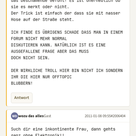
das beschämende Gefühl! Es ist unerheblich ob 
sie es merkt oder nicht. 

Der Trick ist einfach der dass sie mit nasser 
Hose auf der Straße steht.

ICH FINDE ES ÜBRIGENS SCHADE DASS MAN IN EINEM 
FORUM NICHT MEHR NORMAL 

DISKUTIEREN KANN. NATÜRLICH IST ES EINE 
AUSGEFALLENE FRAGE ABER DAS MUSS 

DOCH NICHT SEIN.

DER WIRKLICHE TROLL HIER BIN NICHT ICH SONDERN 
IHR DIE HIER NUR OFFTOPIC 

BLUBBERN!
Antwort
wozu das alles
Gast
2011-01-08 09:55
#2006404
WD
Such dir eine inkontinente Frau, dann gehts 
ganz ohne Elektronik!!