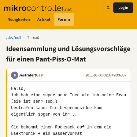
Login
Neuigkeiten
Artikel
Forum
/dev/null
›
Thread
Ideensammlung und Lösungsvorschläge
für einen Pant-Piss-O-Mat
Bestrafer!
Gast
2011-01-08 08:37
#2006337
B
Hallo,

ich hab eine super neue Idee wie ich meine Frau 
(sie ist sehr sub.) 

bestrafen kann. Die Ursprungsidee kam 
eigentlich sogar von ihr...

Sie bekommt einen Rucksack auf in dem die 
Elektronik + ein Wasservorrat 
