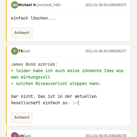
Michael H.
(michael_h45)
2011-01-08 09:23
#2006375
MH
einfach löschen...
Antwort
TS
Gast
2011-01-08 09:24
#2006377
T
James Bond schrieb:
> leider habe ich auch keine zündente Idee wie 
man wirkungsvoll
> solchen Niveauverlust stoppen kann.
Gar nicht. Das ist in der aktuellen 
Gesellschaft einfach so. :-(
Antwort
ich
Gast
2011-01-08 09:25
#2006378
I