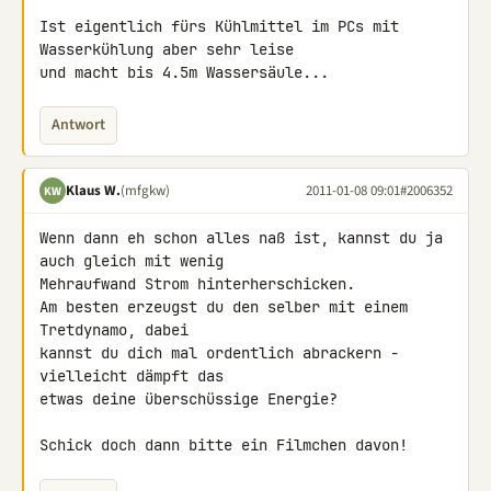
Ist eigentlich fürs Kühlmittel im PCs mit 
Wasserkühlung aber sehr leise 

und macht bis 4.5m Wassersäule...
Antwort
Klaus W.
(mfgkw)
2011-01-08 09:01
#2006352
KW
Wenn dann eh schon alles naß ist, kannst du ja 
auch gleich mit wenig 

Mehraufwand Strom hinterherschicken.

Am besten erzeugst du den selber mit einem 
Tretdynamo, dabei

kannst du dich mal ordentlich abrackern - 
vielleicht dämpft das

etwas deine überschüssige Energie?

Schick doch dann bitte ein Filmchen davon!