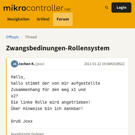
Login
Neuigkeiten
Artikel
Forum
Offtopic
›
Thread
Zwangsbedinungen-Rollensystem
Jochen K.
(joxx)
2011-01-22 19:58
#2028522
JK
Hallo,

hallo stimmt der von mir aufgestellte 
Zusammenhang für den weg x1 und 

x2?

Die linke Rolle wird angetrieben!

Über Hinweise bin ich dankbar!

Gruß Joxx
Angehängte Dateien: