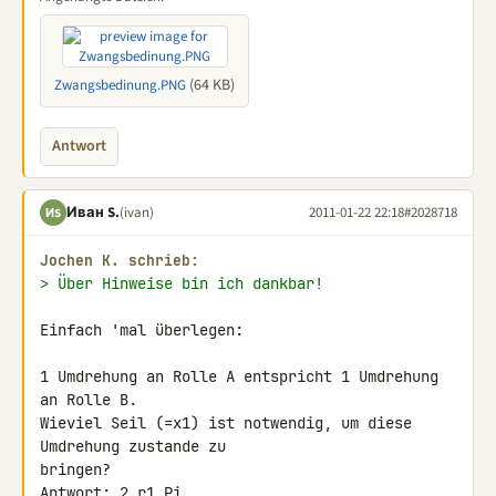
(64 KB)
Zwangsbedinung.PNG
Antwort
Иван S.
(ivan)
2011-01-22 22:18
#2028718
ИS
Jochen K. schrieb:
> Über Hinweise bin ich dankbar!
Einfach 'mal überlegen:

1 Umdrehung an Rolle A entspricht 1 Umdrehung 
an Rolle B.

Wieviel Seil (=x1) ist notwendig, um diese 
Umdrehung zustande zu 

bringen?

Antwort: 2 r1 Pi
