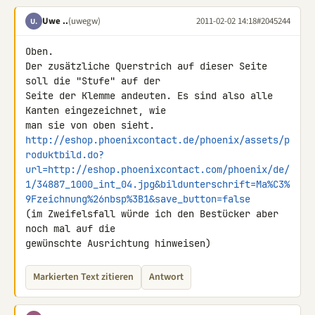
Uwe ..
(uwegw)
2011-02-02 14:18
#2045244
U.
Oben.

Der zusätzliche Querstrich auf dieser Seite 
soll die "Stufe" auf der 

Seite der Klemme andeuten. Es sind also alle 
Kanten eingezeichnet, wie 

http://eshop.phoenixcontact.de/phoenix/assets/p
roduktbild.do?
url=http://eshop.phoenixcontact.com/phoenix/de/
1/34887_1000_int_04.jpg&bildunterschrift=Ma%C3%
9Fzeichnung%26nbsp%3B1&save_button=false
(im Zweifelsfall würde ich den Bestücker aber 
noch mal auf die 

gewünschte Ausrichtung hinweisen)
Markierten Text zitieren
Antwort