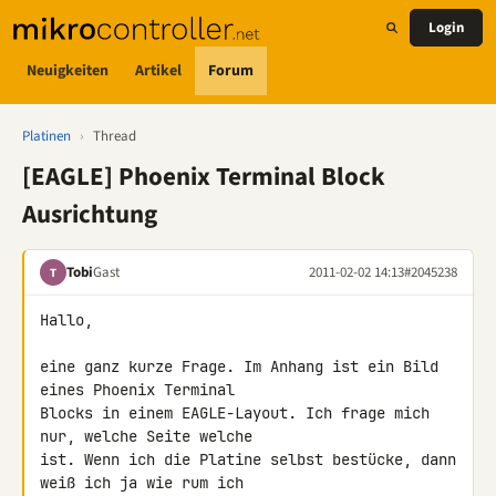
Login
Neuigkeiten
Artikel
Forum
Platinen
›
Thread
[EAGLE] Phoenix Terminal Block
Ausrichtung
Tobi
Gast
2011-02-02 14:13
#2045238
T
Hallo,

eine ganz kurze Frage. Im Anhang ist ein Bild 
eines Phoenix Terminal 

Blocks in einem EAGLE-Layout. Ich frage mich 
nur, welche Seite welche 

ist. Wenn ich die Platine selbst bestücke, dann 
weiß ich ja wie rum ich 
