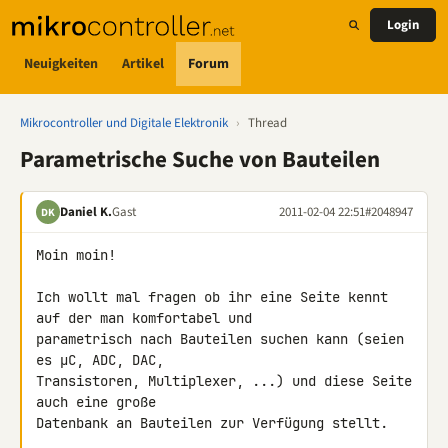
Login
Neuigkeiten
Artikel
Forum
Mikrocontroller und Digitale Elektronik
›
Thread
Parametrische Suche von Bauteilen
Daniel K.
Gast
2011-02-04 22:51
#2048947
DK
Moin moin!

Ich wollt mal fragen ob ihr eine Seite kennt 
auf der man komfortabel und 

parametrisch nach Bauteilen suchen kann (seien 
es µC, ADC, DAC, 

Transistoren, Multiplexer, ...) und diese Seite 
auch eine große 

Datenbank an Bauteilen zur Verfügung stellt.
