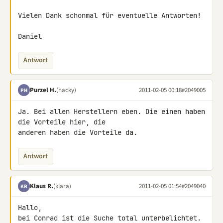
Vielen Dank schonmal für eventuelle Antworten!

Daniel
Antwort
Purzel H.
(hacky)
2011-02-05 00:18
#2049005
PH
Ja. Bei allen Herstellern eben. Die einen haben 
die Vorteile hier, die 

anderen haben die Vorteile da.
Antwort
Klaus R.
(klara)
2011-02-05 01:54
#2049040
KR
Hallo,

bei Conrad ist die Suche total unterbelichtet. 