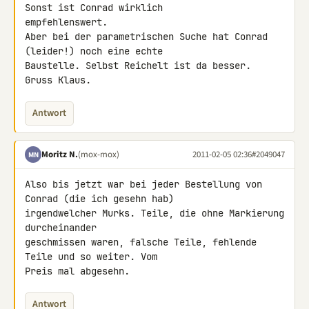
Sonst ist Conrad wirklich 

empfehlenswert.

Aber bei der parametrischen Suche hat Conrad 
(leider!) noch eine echte 

Baustelle. Selbst Reichelt ist da besser.

Gruss Klaus.
Antwort
Moritz N.
(mox-mox)
2011-02-05 02:36
#2049047
MN
Also bis jetzt war bei jeder Bestellung von 
Conrad (die ich gesehn hab) 

irgendwelcher Murks. Teile, die ohne Markierung 
durcheinander 

geschmissen waren, falsche Teile, fehlende 
Teile und so weiter. Vom 

Preis mal abgesehn.
Antwort