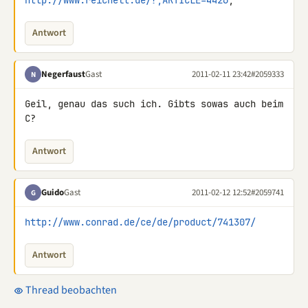
http://www.reichelt.de/?;ARTICLE=4426
;
Antwort
Negerfaust
Gast
2011-02-11 23:42
#2059333
N
Geil, genau das such ich. Gibts sowas auch beim 
C?
Antwort
Guido
Gast
2011-02-12 12:52
#2059741
G
http://www.conrad.de/ce/de/product/741307/
Antwort
Thread beobachten