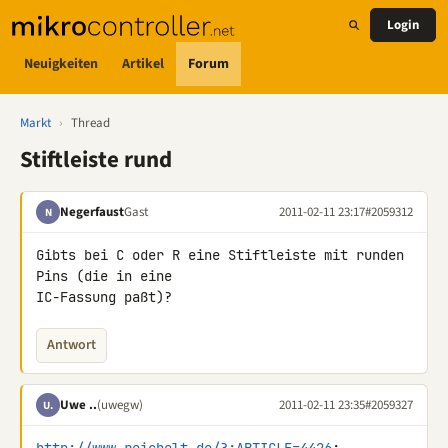
Login
Neuigkeiten
Artikel
Forum
Markt
›
Thread
Stiftleiste rund
Negerfaust
Gast
2011-02-11 23:17
#2059312
N
Gibts bei C oder R eine Stiftleiste mit runden 
Pins (die in eine 

IC-Fassung paßt)?
Antwort
Uwe ..
(uwegw)
2011-02-11 23:35
#2059327
U.