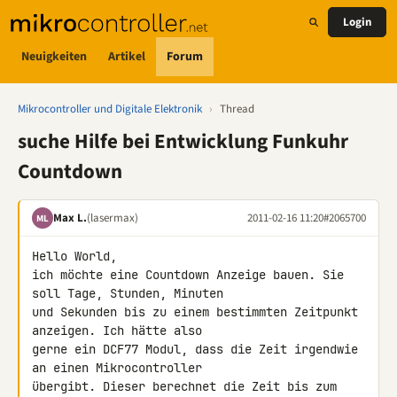
Login
Neuigkeiten
Artikel
Forum
Mikrocontroller und Digitale Elektronik
›
Thread
suche Hilfe bei Entwicklung Funkuhr
Countdown
Max L.
(lasermax)
2011-02-16 11:20
#2065700
ML
Hello World,

ich möchte eine Countdown Anzeige bauen. Sie 
soll Tage, Stunden, Minuten 

und Sekunden bis zu einem bestimmten Zeitpunkt 
anzeigen. Ich hätte also 

gerne ein DCF77 Modul, dass die Zeit irgendwie 
an einen Mikrocontroller 

übergibt. Dieser berechnet die Zeit bis zum 