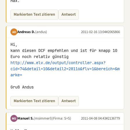
Max.
Markierten Text zitieren
Antwort
Andreas D.
(andus)
2011-02-16 13:04
#2065866
AD
Hi,

kann diesen DCF empfehlen und ist für knapp 10 
http://www.elv.de/output/controller.aspx?
cid=74&detail=10&detail2=28116&flv=1&bereich=&m
arke=
Gruß Andus
Markierten Text zitieren
Antwort
Manuel S.
(msimmerl)
(Firma: S+S)
2011-04-08 04:43
#2136779
MS