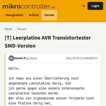
Login
Neuigkeiten
Artikel
Forum
Markt
›
Thread
[T] Leerplatine AVR Transistortester
SMD-Version
Daniel P.
(groovy)
2011-03-02 11:14
#2085717
DP
Hallo,

ich habe aus einer Überlieferung noch 
angehängte Leerplatine übrig, die 

ich gerne gegen eine andere interessante 
Leerplatine tauschen würde.

Wer also von irgendeinem seiner Projekte noch 
eine Platine übrig hat, 
