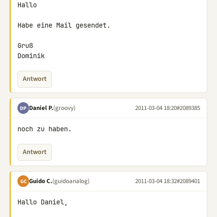
Hallo

Habe eine Mail gesendet.

Gruß

Dominik
Antwort
Daniel P.
(groovy)
2011-03-04 18:20
#2089385
DP
noch zu haben.
Antwort
Guido C.
(guidoanalog)
2011-03-04 18:32
#2089401
GC
Hallo Daniel,
