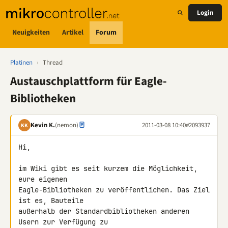
Login
Neuigkeiten
Artikel
Forum
Platinen
›
Thread
Austauschplattform für Eagle-
Bibliotheken
Kevin K.
(nemon)
2011-03-08 10:40
#2093937
KK
Hi,

im Wiki gibt es seit kurzem die Möglichkeit, 
eure eigenen 

Eagle-Bibliotheken zu veröffentlichen. Das Ziel 
ist es, Bauteile 

außerhalb der Standardbibliotheken anderen 
Usern zur Verfügung zu 
