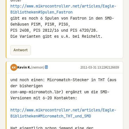
http://www.mikrocontroller.net/articles/Eagle-
Bibliotheken#Spulen_Fastron
gibt es noch 6 Spulen von Fastron in den SMD-
Gehäusen PISM, PISR, PISG, 

PIS 2408, PIS 2812/16 und PIS 4720/28.

Die Varianten gibt es u.A. bei Reichelt.
Antwort
Kevin K.
(nemon)
2011-03-31 13:22
#2126659
KK
und noch einen: Micromatch-Stecker in THT (aus 
der bisherigen 

con-amp-micromatch.lbr) ergänzt um die SMD-
Versionen mit 6-20 Kontakten:

http://www.mikrocontroller.net/articles/Eagle-
Bibliotheken#Micromatch_THT_und_SMD
Hat eigentlich schon jemand eine der 