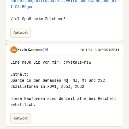
earbeitungshilfe#Datei.2FBild_hochladen_und_ein
f.C3.BCgen
Viel Spaß beim Zeichnen!
Antwort
Kevin K.
(nemon)
2011-03-16 10:59
#2105514
KK
Eine neue Bib von mir: crystals-new

Enthält:

Quarze in den Gehäusen MQ, MJ, MT und X22

Oszillatoren in XO91, XO53, XO32

Diese Bauformen sind derzeit alle bei Reichelt 
erhältlich.
Antwort