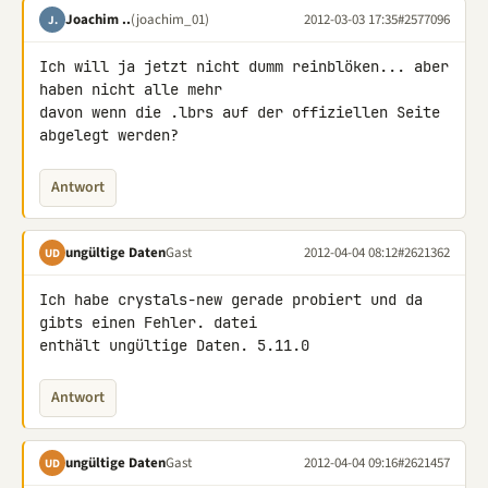
Joachim ..
(joachim_01)
2012-03-03 17:35
#2577096
J.
Ich will ja jetzt nicht dumm reinblöken... aber 
haben nicht alle mehr 

davon wenn die .lbrs auf der offiziellen Seite 
abgelegt werden?
Antwort
ungültige Daten
Gast
2012-04-04 08:12
#2621362
UD
Ich habe crystals-new gerade probiert und da 
gibts einen Fehler. datei 

enthält ungültige Daten. 5.11.0
Antwort
ungültige Daten
Gast
2012-04-04 09:16
#2621457
UD