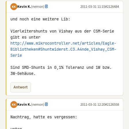
Kevin K.
(nemon)
2011-03-31 11:15
#2126484
KK
und noch eine weitere Lib:

Vierleitershunts von Vishay aus der CSM-Serie 
http://www.mikrocontroller.net/articles/Eagle-
Bibliotheken#Shuntwiderst.C3.A4nde_Vishay_CSM-
Serie
Sind SMD-Shunts in 0,1% Toleranz und 1W bzw. 
3W-Gehäuse.
Antwort
Kevin K.
(nemon)
2011-03-31 12:20
#2126558
KK
Nachtrag, hatte es vergessen:
