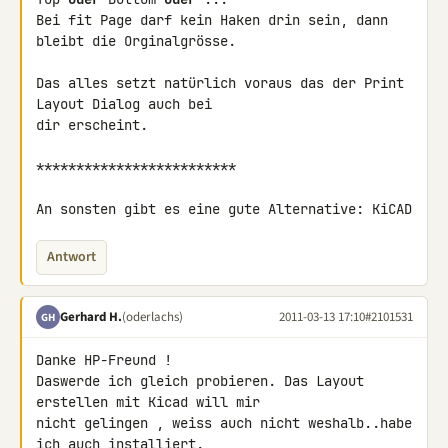
Bei fit Page darf kein Haken drin sein, dann 
bleibt die Orginalgrösse.

Das alles setzt natürlich voraus das der Print 
Layout Dialog auch bei 

dir erscheint.

*************************

An sonsten gibt es eine gute Alternative: KiCAD
Antwort
Gerhard H.
(oderlachs)
2011-03-13 17:10
#2101531
GH
Danke HP-Freund !

Daswerde ich gleich probieren. Das Layout 
erstellen mit Kicad will mir 

nicht gelingen , weiss auch nicht weshalb..habe 
ich auch installiert.
