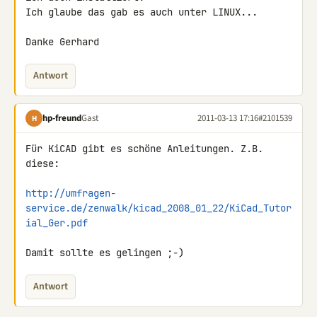
Ich glaube das gab es auch unter LINUX...

Danke Gerhard
Antwort
hp-freund
Gast
2011-03-13 17:16
#2101539
H
Für KiCAD gibt es schöne Anleitungen. Z.B. 
diese:

http://umfragen-
service.de/zenwalk/kicad_2008_01_22/KiCad_Tutor
ial_Ger.pdf
Damit sollte es gelingen ;-)
Antwort