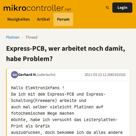
Login
Neuigkeiten
Artikel
Forum
Platinen
›
Thread
Express-PCB, wer arbeitet noch damit,
habe Problem?
Gerhard H.
(oderlachs)
2011-03-13 11:26
#2101010
GH
Hallo Elektronikfans !

Da ich mit dem Express-PCB und Express-
Schaltung(Freeware) arbeite und 

auch mal selber vieleicht Platinen auf 
fotochemischem Wege machen 

möchte, habe ich versucht das Leiterplatten-
Print als Grafik 

auszudrucken, doch bekomme ich da alles andere 