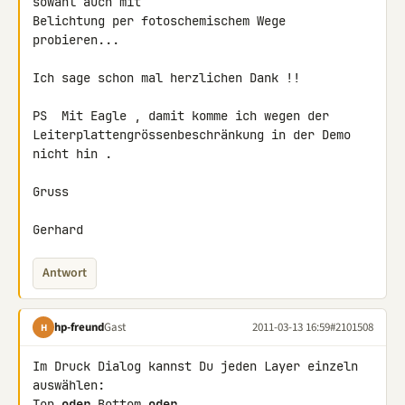
sowahl auch mit 

Belichtung per fotoschemischem Wege 
probieren...

Ich sage schon mal herzlichen Dank !!

PS  Mit Eagle , damit komme ich wegen der 

Leiterplattengrössenbeschränkung in der Demo 
nicht hin .

Gruss

Gerhard
Antwort
hp-freund
Gast
2011-03-13 16:59
#2101508
H
Im Druck Dialog kannst Du jeden Layer einzeln 
auswählen:

Top 
oder
 Bottom 
oder
 ...
