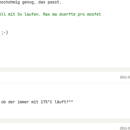
ochohmig genug, das passt.

oll mit 5v laufen. Max ma duerfte pro mosfet
;-)

2011-0
 ob der immer mit 175°C läuft?^^
2011-0