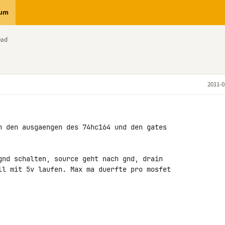
rum
ead
2011-0
n den ausgaengen des 74hc164 und den gates 

gnd schalten, source geht nach gnd, drain 

ll mit 5v laufen. Max ma duerfte pro mosfet 
