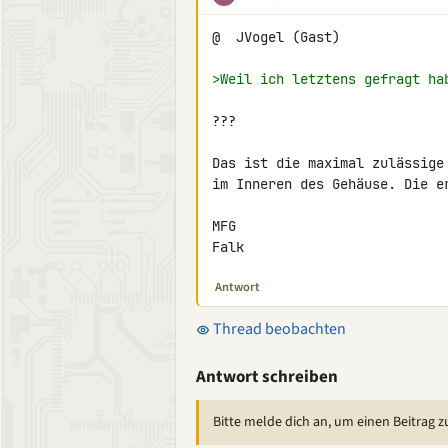
@  JVogel (Gast)

>Weil ich letztens gefragt ha
???

Das ist die maximal zulässige
im Inneren des Gehäuse. Die e
MFG

Falk
Antwort
Thread beobachten
Antwort schreiben
Bitte melde dich an, um einen Beitrag z