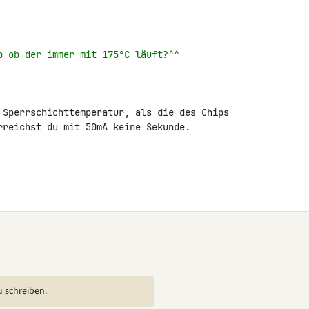
b ob der immer mit 175°C läuft?^^
 Sperrschichttemperatur, als die des Chips 

rreichst du mit 50mA keine Sekunde.

u schreiben.