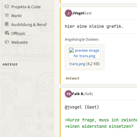
Projekte & Code
JVogel
Gast
J
Markt
Ausbildung & Beruf
hier eine kleine grafik.
Offtopic
Angehängte Dateien:
Webseite
(4,2 KB)
trans.png
ANZEIGE
Antwort
Falk B.
(falk)
FB
@jvogel (Gast)

>Kurze frage, muss ich zwisch
>einen widerstand einsetzen?