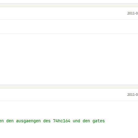
2011-0
2011-0
en den ausgaengen des 74hc164 und den gates