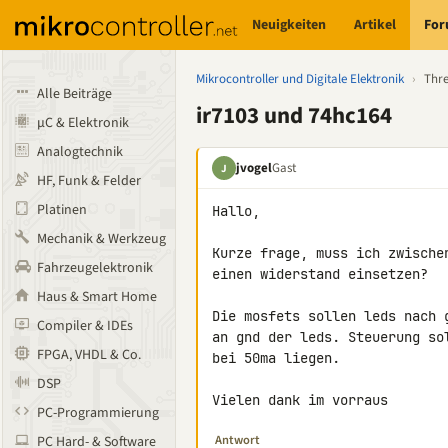
Neuigkeiten
Artikel
Fo
Mikrocontroller und Digitale Elektronik
›
Thr
Alle Beiträge
ir7103 und 74hc164
µC & Elektronik
Analogtechnik
jvogel
Gast
J
HF, Funk & Felder
Platinen
Hallo,

Mechanik & Werkzeug
Kurze frage, muss ich zwische
Fahrzeugelektronik
einen widerstand einsetzen?

Haus & Smart Home
Die mosfets sollen leds nach 
Compiler & IDEs
an gnd der leds. Steuerung so
FPGA, VHDL & Co.
bei 50ma liegen.

DSP
Vielen dank im vorraus
PC-Programmierung
Antwort
PC Hard- & Software