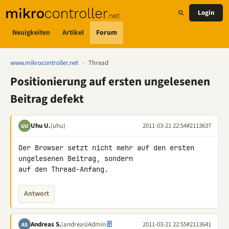
Login
Neuigkeiten
Artikel
Forum
www.mikrocontroller.net
›
Thread
Positionierung auf ersten ungelesenen
Beitrag defekt
Uhu U.
(uhu)
2011-03-21 22:54
#2113637
UU
Der Browser setzt nicht mehr auf den ersten 
ungelesenen Beitrag, sondern 

auf den Thread-Anfang.
Antwort
Andreas S.
(andreas)
Admin
2011-03-21 22:55
#2113641
AS