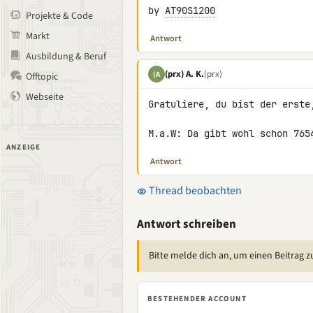
by 
AT90S1200
Projekte & Code
Markt
Antwort
Ausbildung & Beruf
(prx) A. K.
(prx)
(A
Offtopic
Webseite
Gratuliere, du bist der erste,
M.a.W: Da gibt wohl schon 765
ANZEIGE
Antwort
Thread beobachten
Antwort schreiben
Bitte melde dich an, um einen Beitrag z
BESTEHENDER ACCOUNT