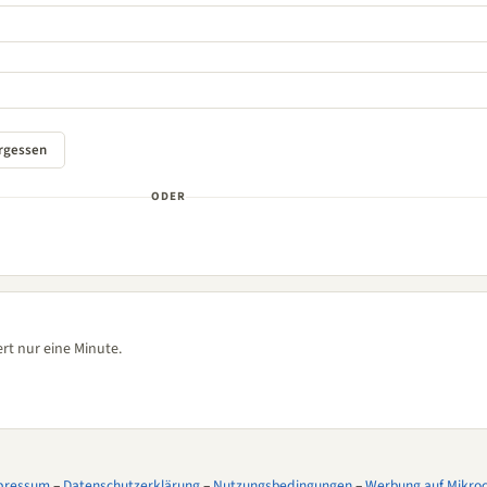
ODER
rt nur eine Minute.
pressum
–
Datenschutzerklärung
–
Nutzungsbedingungen
–
Werbung auf Mikroco