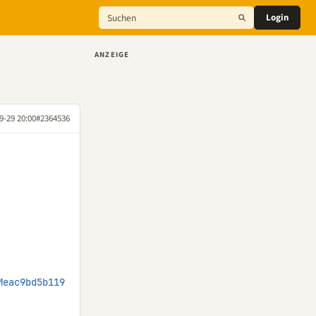
Login
ANZEIGE
9-29 20:00
#2364536
Meac9bd5b119