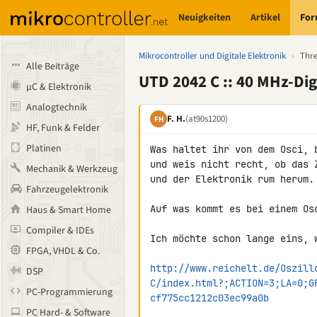
Neuigkeiten
Artikel
Fo
Mikrocontroller und Digitale Elektronik
›
Thr
Alle Beiträge
UTD 2042 C :: 40 MHz-Dig
µC & Elektronik
Analogtechnik
F. H.
(at90s1200)
FH
HF, Funk & Felder
Platinen
Was haltet ihr von dem Osci, 
und weis nicht recht, ob das 
Mechanik & Werkzeug
und der Elektronik rum herum.

Fahrzeugelektronik
Auf was kommt es bei einem Osc
Haus & Smart Home
Compiler & IDEs
Ich möchte schon lange eins, 
FPGA, VHDL & Co.
http://www.reichelt.de/Oszill
DSP
C/index.html?;ACTION=3;LA=0;G
PC-Programmierung
cf775cc1212c03ec99a0b
PC Hard- & Software