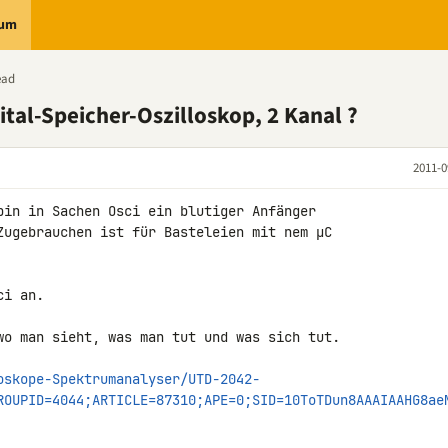
rum
ead
ital-Speicher-Oszilloskop, 2 Kanal ?
2011-0
bin in Sachen Osci ein blutiger Anfänger 

Zugebrauchen ist für Basteleien mit nem µC 

i an.

wo man sieht, was man tut und was sich tut.

oskope-Spektrumanalyser/UTD-2042-
ROUPID=4044;ARTICLE=87310;APE=0;SID=10ToTDun8AAAIAAHG8ae