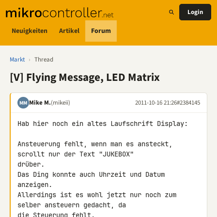
Login
Neuigkeiten
Artikel
Forum
Markt
›
Thread
[V] Flying Message, LED Matrix
Mike M.
(mikeii)
2011-10-16 21:26
#2384145
MM
Hab hier noch ein altes Laufschrift Display:

Ansteuerung fehlt, wenn man es ansteckt, 
scrollt nur der Text "JUKEBOX" 

drüber.

Das Ding konnte auch Uhrzeit und Datum 
anzeigen.

Allerdings ist es wohl jetzt nur noch zum 
selber ansteuern gedacht, da 

die Steuerung fehlt.
