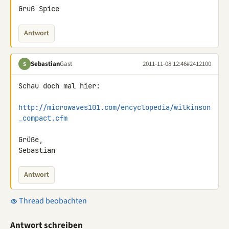
Gruß Spice
Antwort
Sebastian
Gast
2011-11-08 12:46
#2412100
S
Schau doch mal hier:

http://microwaves101.com/encyclopedia/wilkinson
_compact.cfm
Grüße,

Sebastian
Antwort
Thread beobachten
Antwort schreiben