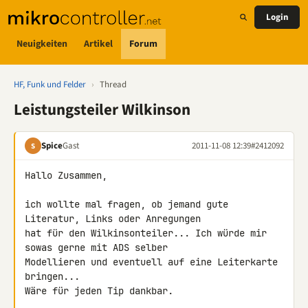
Login
Neuigkeiten
Artikel
Forum
HF, Funk und Felder
›
Thread
Leistungsteiler Wilkinson
Spice
Gast
2011-11-08 12:39
#2412092
S
Hallo Zusammen,

ich wollte mal fragen, ob jemand gute 
Literatur, Links oder Anregungen 

hat für den Wilkinsonteiler... Ich würde mir 
sowas gerne mit ADS selber 

Modellieren und eventuell auf eine Leiterkarte 
bringen...

Wäre für jeden Tip dankbar.
