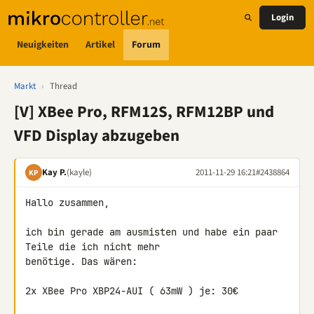
Login
Neuigkeiten
Artikel
Forum
Markt
›
Thread
[V] XBee Pro, RFM12S, RFM12BP und
VFD Display abzugeben
Kay P.
(kayle)
2011-11-29 16:21
#2438864
KP
Hallo zusammen,

ich bin gerade am ausmisten und habe ein paar 
Teile die ich nicht mehr 

benötige. Das wären:

2x XBee Pro XBP24-AUI ( 63mW ) je: 30€
