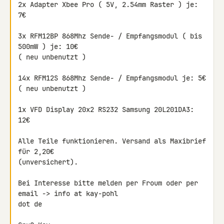
2x Adapter Xbee Pro ( 5V, 2.54mm Raster ) je: 
7€

3x RFM12BP 868Mhz Sende- / Empfangsmodul ( bis 
500mW ) je: 10€

( neu unbenutzt )

14x RFM12S 868Mhz Sende- / Empfangsmodul je: 5€

( neu unbenutzt )

1x VFD Display 20x2 RS232 Samsung 20L201DA3: 
12€

Alle Teile funktionieren. Versand als Maxibrief 
für 2,20€ 

(unversichert).

Bei Interesse bitte melden per Froum oder per 
email -> info at kay-pohl 

dot de
