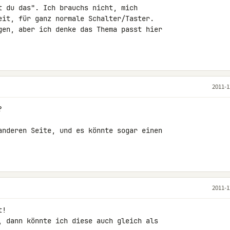
t du das". Ich brauchs nicht, mich 

eit, für ganz normale Schalter/Taster.

gen, aber ich denke das Thema passt hier 

2011-1


anderen Seite, und es könnte sogar einen 

2011-1
!

, dann könnte ich diese auch gleich als 
