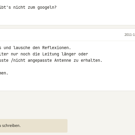
ibt's nicht zum googeln?
2011-1
 und lausche den Reflexionen.

lter nur noch die Leitung länger oder 

sste /nicht angepasste Antenne zu erhalten.

men.
u schreiben.