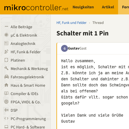
Neuigkeiten
Artikel
Fo
HF, Funk und Felder
›
Thread
Alle Beiträge
Schalter mit 1 Pin
µC & Elektronik
Analogtechnik
Gustav
Gast
G
HF, Funk & Felder
Platinen
Hallo zusammen,

ist es möglich, Schalter mit n
Mechanik & Werkzeug
Z.B. könnte ich ja an meine A
Fahrzeugelektronik
den Schalter und dahinter z.B.
Dann sollte doch das Schwingv
Haus & Smart Home
als bei offenem?

Compiler & IDEs
Gibts dafür vllt. sogar schon
FPGA, VHDL & Co.
googeln?

DSP
Vielen Dank und viele Grüße

PC-Programmierung
Gustav

PC Hard- & Software