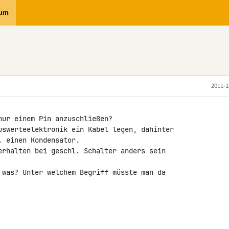
rum
2011-1
ur einem Pin anzuschließen?

uswerteelektronik ein Kabel legen, dahinter 

 einen Kondensator.

erhalten bei geschl. Schalter anders sein 

 was? Unter welchem Begriff müsste man da 
