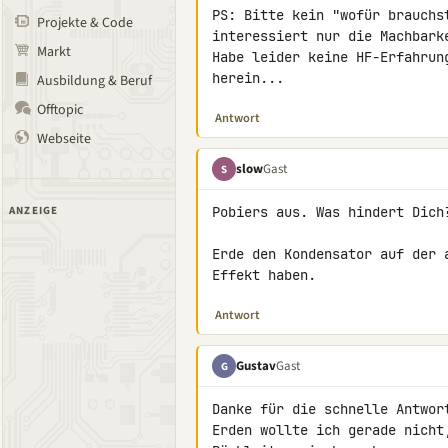
PS: Bitte kein "wofür brauchs
Projekte & Code
interessiert nur die Machbark
Markt
Habe leider keine HF-Erfahrun
herein...
Ausbildung & Beruf
Offtopic
Antwort
Webseite
slow
Gast
S
ANZEIGE
Pobiers aus. Was hindert Dich?
Erde den Kondensator auf der 
Effekt haben.
Antwort
Gustav
Gast
G
Danke für die schnelle Antwort
Erden wollte ich gerade nicht