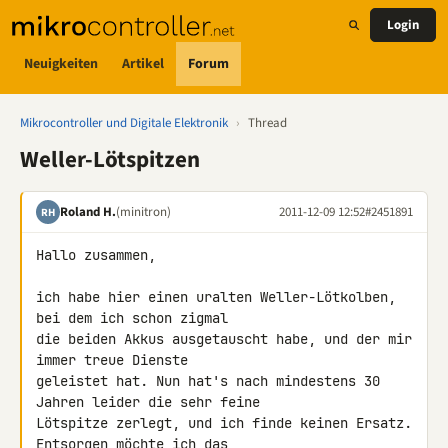
Login
Neuigkeiten
Artikel
Forum
Mikrocontroller und Digitale Elektronik
›
Thread
Weller-Lötspitzen
Roland H.
(minitron)
2011-12-09 12:52
#2451891
RH
Hallo zusammen,

ich habe hier einen uralten Weller-Lötkolben, 
bei dem ich schon zigmal 

die beiden Akkus ausgetauscht habe, und der mir 
immer treue Dienste 

geleistet hat. Nun hat's nach mindestens 30 
Jahren leider die sehr feine 

Lötspitze zerlegt, und ich finde keinen Ersatz. 
Entsorgen möchte ich das 
