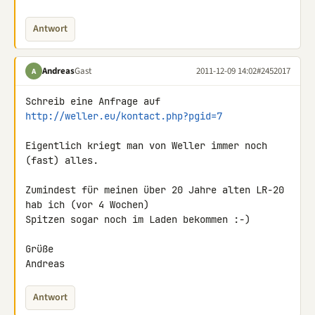
Antwort
Andreas
Gast
2011-12-09 14:02
#2452017
A
Schreib eine Anfrage auf 
http://weller.eu/kontact.php?pgid=7
Eigentlich kriegt man von Weller immer noch 
(fast) alles.

Zumindest für meinen über 20 Jahre alten LR-20 
hab ich (vor 4 Wochen) 

Spitzen sogar noch im Laden bekommen :-)

Grüße

Andreas
Antwort