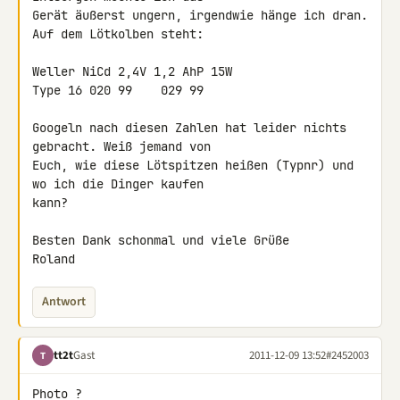
Gerät äußerst ungern, irgendwie hänge ich dran. 
Auf dem Lötkolben steht:

Weller NiCd 2,4V 1,2 AhP 15W

Type 16 020 99    029 99

Googeln nach diesen Zahlen hat leider nichts 
gebracht. Weiß jemand von 

Euch, wie diese Lötspitzen heißen (Typnr) und 
wo ich die Dinger kaufen 

kann?

Besten Dank schonmal und viele Grüße

Roland
Antwort
tt2t
Gast
2011-12-09 13:52
#2452003
T
Photo ?