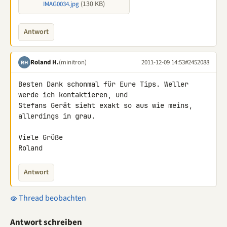
(130 KB)
IMAG0034.jpg
Antwort
Roland H.
(minitron)
2011-12-09 14:53
#2452088
RH
Besten Dank schonmal für Eure Tips. Weller 
werde ich kontaktieren, und 

Stefans Gerät sieht exakt so aus wie meins, 
allerdings in grau.

Viele Grüße

Roland
Antwort
Thread beobachten
Antwort schreiben