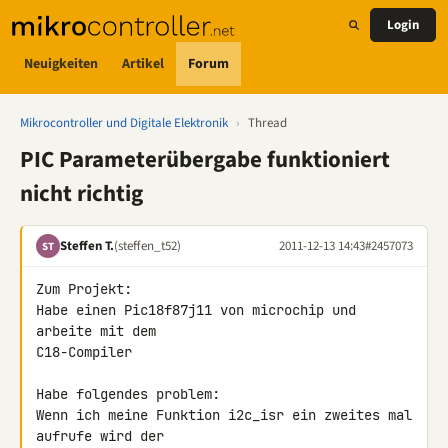
Login
Neuigkeiten
Artikel
Forum
Mikrocontroller und Digitale Elektronik
›
Thread
PIC Parameterübergabe funktioniert
nicht richtig
Steffen T.
(steffen_t52)
2011-12-13 14:43
#2457073
ST
Zum Projekt:

Habe einen Pic18f87j11 von microchip und 
arbeite mit dem

C18-Compiler

Habe folgendes problem:

Wenn ich meine Funktion i2c_isr ein zweites mal 
aufrufe wird der 
