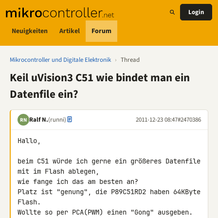
Login
Neuigkeiten
Artikel
Forum
Mikrocontroller und Digitale Elektronik
›
Thread
Keil uVision3 C51 wie bindet man ein
Datenfile ein?
Ralf N.
(runni)
2011-12-23 08:47
#2470386
RN
Hallo,

beim C51 würde ich gerne ein größeres Datenfile 
mit im Flash ablegen, 

wie fange ich das am besten an?

Platz ist "genung", die P89C51RD2 haben 64KByte 
Flash.

Wollte so per PCA(PWM) einen "Gong" ausgeben.
