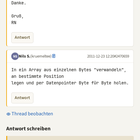
Danke.

Gruß,

RN
Antwort
Nils S.
(kruemeltee)
2011-12-23 12:20
#2470659
NS
In ein Array aus einzelnen Bytes "verwandeln", 
an bestimmte Position 

legen und per Datenpointer Byte für Byte holen.
Antwort
Thread beobachten
Antwort schreiben