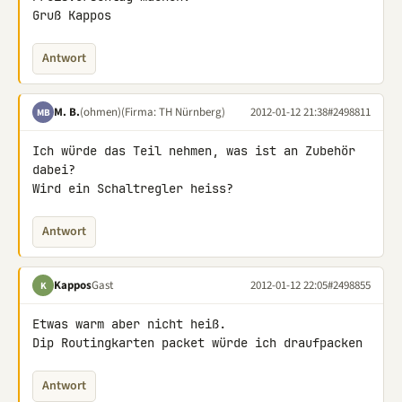
Gruß Kappos
Antwort
M. B.
(ohmen)
(Firma: TH Nürnberg)
2012-01-12 21:38
#2498811
MB
Ich würde das Teil nehmen, was ist an Zubehör 
dabei?

Wird ein Schaltregler heiss?
Antwort
Kappos
Gast
2012-01-12 22:05
#2498855
K
Etwas warm aber nicht heiß.

Dip Routingkarten packet würde ich draufpacken
Antwort