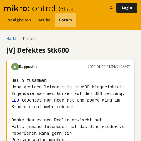
Login
Neuigkeiten
Artikel
Forum
Markt
›
Thread
[V] Defektes Stk600
Kappos
Gast
2012-01-12 21:34
#2498807
K
Hallo zusammen,

Habe gestern leider mein stk600 hingerichtet.

LED
 leuchtet nur noch rot und Board wird im 
Studio nicht mehr erkannt.

Denke das es nen Regler erwischt hat.

Falls jemand Interesse hat das Ding wieder zu 
reparieren kann gern ein 

Preisvorschlag machen.
