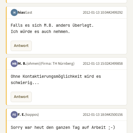
hias
Gast
2012-01-13 10:04
#2499292
H
Falls es sich M.B. anders überlegt.

Ich würde es auch nehmen.
Antwort
M. B.
(ohmen)
(Firma: TH Nürnberg)
2012-01-13 15:02
#2499858
MB
Ohne Kontaktierungsmöglichkeit wird es 
schwierig...
Antwort
F. E.
(kappos)
2012-01-13 18:04
#2500156
FE
Sorry war heut den ganzen Tag auf Arbeit ;-)
