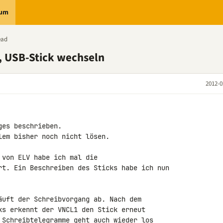
rum
ead
 USB-Stick wechseln
2012-0
es beschrieben.

em bisher noch nicht lösen.

von ELV habe ich mal die 

rt. Ein Beschreiben des Sticks habe ich nun 

äuft der Schreibvorgang ab. Nach dem 

ks erkennt der VNCL1 den Stick erneut 

 Schreibtelegramme geht auch wieder los 
