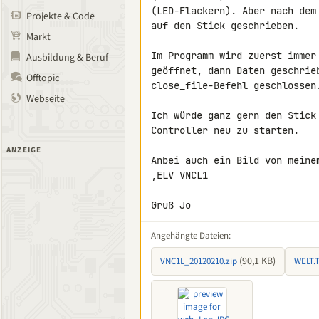
(LED-Flackern). Aber nach dem
Projekte & Code
auf den Stick geschrieben.

Markt
Im Programm wird zuerst immer
Ausbildung & Beruf
geöffnet, dann Daten geschrieb
Offtopic
close_file-Befehl geschlossen.
Webseite
Ich würde ganz gern den Stick
Controller neu zu starten.

ANZEIGE
Anbei auch ein Bild von meine
,ELV VNCL1

Gruß Jo
Angehängte Dateien:
(90,1 KB)
VNC1L_20120210.zip
WELT.