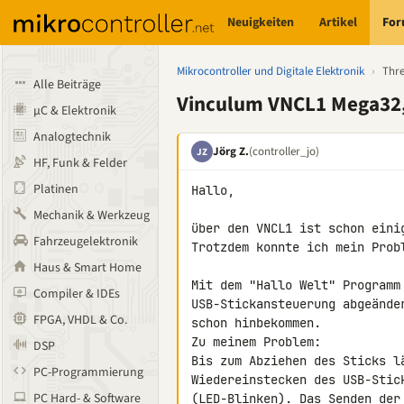
Neuigkeiten
Artikel
Fo
Mikrocontroller und Digitale Elektronik
›
Thr
Alle Beiträge
Vinculum VNCL1 Mega32,
µC & Elektronik
Analogtechnik
Jörg Z.
(controller_jo)
JZ
HF, Funk & Felder
Platinen
Hallo,

Mechanik & Werkzeug
über den VNCL1 ist schon einig
Fahrzeugelektronik
Trotzdem konnte ich mein Probl
Haus & Smart Home
Mit dem "Hallo Welt" Programm 
Compiler & IDEs
USB-Stickansteuerung abgeände
FPGA, VHDL & Co.
schon hinbekommen.

Zu meinem Problem:

DSP
Bis zum Abziehen des Sticks l
PC-Programmierung
Wiedereinstecken des USB-Stic
PC Hard- & Software
(LED-Blinken). Das Senden der