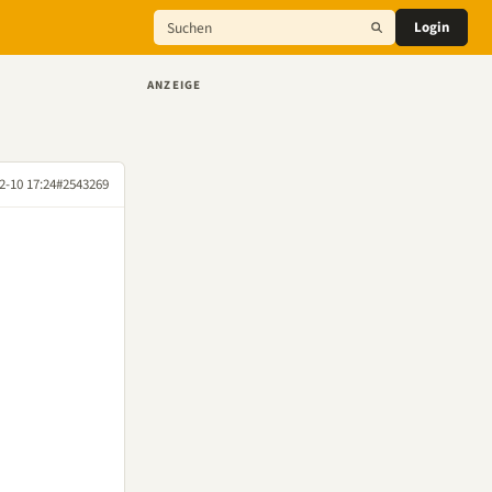
Login
ANZEIGE
2-10 17:24
#2543269