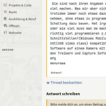
 Die sind nach ihren Angaben schon vorprogrammiert und können schon zu

Projekte & Code
viel machen. Was mir aber nic
Markt
trotzdem immer noch etwas daz
nehmen, ohne etwas zu program
Ausbildung & Beruf
Schaltung dazu bauen. Hat irg
Offtopic
oder wie viel muss man da mach
Webseite
richtig viel programmieren z.
Schnittstellen?(Widnows Mobil
UVC(USB video class) kompatib
Software auf einem Kamera mit
ANZEIGE
den Treibern und Capture Softw
mfg

menuraaa
Antwort
Thread beobachten
Antwort schreiben
Bitte melde dich an, um einen Beitrag z