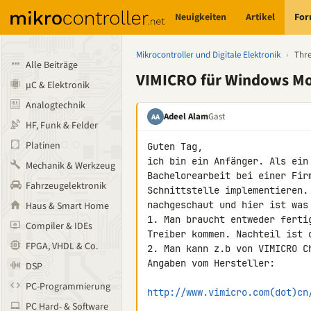
Neuigkeiten
Artikel
Fo
Mikrocontroller und Digitale Elektronik
›
Thr
Alle Beiträge
VIMICRO für Windows Mo
µC & Elektronik
Analogtechnik
Adeel Alam
Gast
AA
HF, Funk & Felder
Platinen
Guten Tag,

ich bin ein Anfänger. Als ein
Mechanik & Werkzeug
Bachelorearbeit bei einer Fir
Fahrzeugelektronik
Schnittstelle implementieren.
nachgeschaut und hier ist was 
Haus & Smart Home
1. Man braucht entweder ferti
Compiler & IDEs
Treiber kommen. Nachteil ist 
FPGA, VHDL & Co.
2. Man kann z.b von VIMICRO C
Angaben vom Hersteller:

DSP
PC-Programmierung
http://www.vimicro.com(dot)cn
PC Hard- & Software