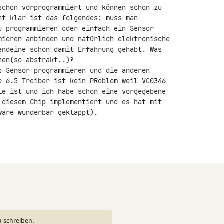
ht klar ist das folgendes: muss man

u programmieren oder einfach ein Sensor

mieren anbinden und natürlich elektronische

endeine schon damit Erfahrung gehabt. Was

en(so abstrakt..)?

b Sensor programmieren und die anderen

e 6.5 Treiber ist kein PRoblem weil VC0346

le ist und ich habe schon eine vorgegebene

 diesem Chip implementiert und es hat mit

are wunderbar geklappt).

u schreiben.