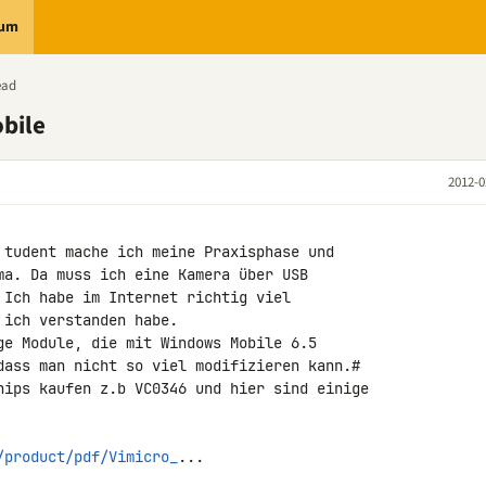
rum
ead
bile
2012-0
 tudent mache ich meine Praxisphase und

ma. Da muss ich eine Kamera über USB

 Ich habe im Internet richtig viel

ich verstanden habe.

ge Module, die mit Windows Mobile 6.5

dass man nicht so viel modifizieren kann.#

hips kaufen z.b VC0346 und hier sind einige

/product/pdf/Vimicro_
...
