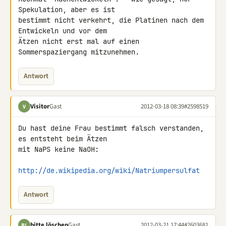
Spekulation, aber es ist 

bestimmt nicht verkehrt, die Platinen nach dem 
Entwickeln und vor dem 

Ätzen nicht erst mal auf einen 
Sommerspaziergang mitzunehmen.
Antwort
Visitor
Gast
2012-03-18 08:39
#2598519
V
Du hast deine Frau bestimmt falsch verstanden, 
es entsteht beim Ätzen 

mit NaPS keine NaOH:

http://de.wikipedia.org/wiki/Natriumpersulfat
Antwort
bitte löschen
Gast
2012-03-21 17:44
#2603681
BL