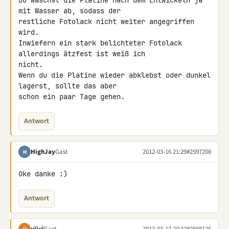
Du wäschst die Platine nach dem Entwickeln ja 
mit Wasser ab, sodass der 

restliche Fotolack nicht weiter angegriffen 
wird.

Inwiefern ein stark belichteter Fotolack 
allerdings ätzfest ist weiß ich 

nicht.

Wenn du die Platine wieder abklebst oder dunkel 
lagerst, sollte das aber 

schon ein paar Tage gehen.
Antwort
HighJay
Gast
2012-03-16 21:29
#2597208
H
Oke danke :)
Antwort
uijui
Gast
2012-03-17 20:22
#2598126