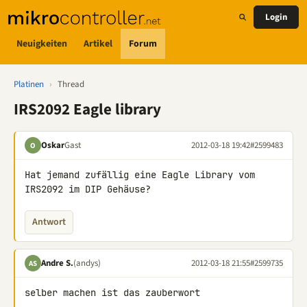
Login
Neuigkeiten
Artikel
Forum
Platinen
›
Thread
IRS2092 Eagle library
Oskar
Gast
2012-03-18 19:42
#2599483
O
Hat jemand zufällig eine Eagle Library vom 
IRS2092 im DIP Gehäuse?
Antwort
Andre S.
(andys)
2012-03-18 21:55
#2599735
AS
selber machen ist das zauberwort
