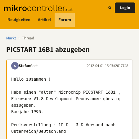
Login
Neuigkeiten
Artikel
Forum
Markt
›
Thread
PICSTART 16B1 abzugeben
Stefan
Gast
2012-04-01 15:07
#2617748
S
Hallo zusammen !

Habe einen "alten" Microchip PICSTART 16B1 ,

Firmware V1.8 Development Programmer günstig 
abzugeben.

Baujahr 1995.

Preisvorstellung : 10 € + 3 € Versand nach 
Österreich/Deutschland
