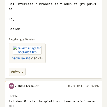
Bei Interesse : brandis.saftladen ät gmx punkt 
at

Lg,

Stefan
Angehängte Dateien:
(180 KB)
DSCN6559.JPG
Antwort
Michele Greco
Gast
2012-06-04 11:19
#2702046
MG
Hallo!

Ist der Picstar komplett mit treiber+foftware

MFG
