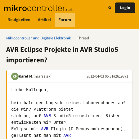
Login
Neuigkeiten
Artikel
Forum
Mikrocontroller und Digitale Elektronik
›
Thread
AVR Eclipse Projekte in AVR Studio5
importieren?
Karel M.
(marsalek)
2012-04-03 06:31
#2619871
KM
Liebe Kollegen,

beim baldigen Upgrade meines Laborrechners auf 
die Win7 Plattform bietet 

sich an, auf 
AVR
 Studio5 umzusteigen. Bisher 
entwickelten wir unter 

Eclipse mit 
AVR
-Plugin (C-Programmiersprache), 
geflasht hat man mit 
AVR