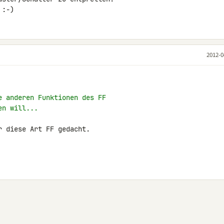
 :-)
2012-0
e anderen Funktionen des FF
en will...
 diese Art FF gedacht.
