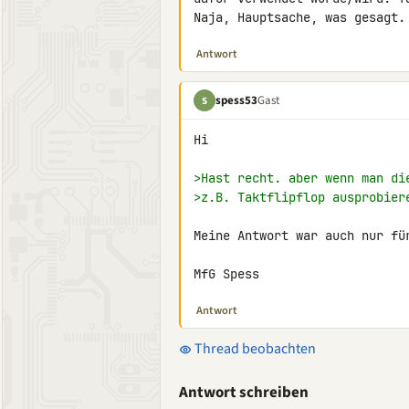
Naja, Hauptsache, was gesagt.
Antwort
spess53
Gast
S
Hi

>Hast recht. aber wenn man di
>z.B. Taktflipflop ausprobier
Meine Antwort war auch nur für
MfG Spess
Antwort
Thread beobachten
Antwort schreiben