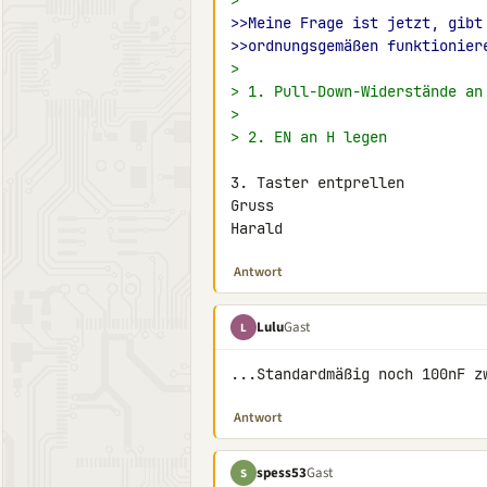
>
>>Meine Frage ist jetzt, gibt
>>ordnungsgemäßen funktionier
>
> 1. Pull-Down-Widerstände an
>
> 2. EN an H legen
3. Taster entprellen

Gruss

Harald
Antwort
Lulu
Gast
L
...Standardmäßig noch 100nF z
Antwort
spess53
Gast
S