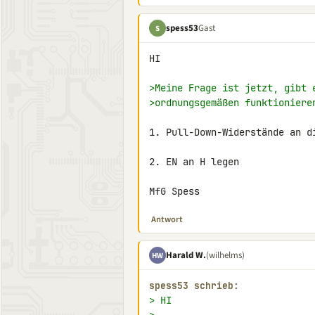
spess53
Gast
S
HI

>Meine Frage ist jetzt, gibt 
>ordnungsgemäßen funktioniere
1. Pull-Down-Widerstände an di
2. EN an H legen

MfG Spess
Antwort
Harald W.
(wilhelms)
HW
spess53 schrieb:
> HI