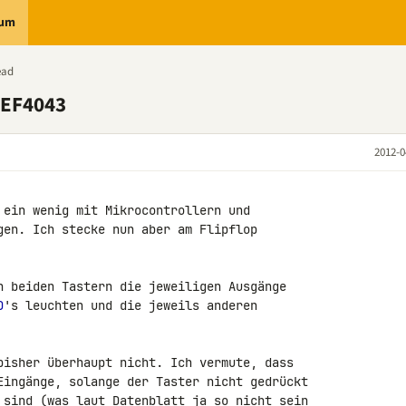
rum
ead
HEF4043
2012-0
 ein wenig mit Mikrocontrollern und 

gen. Ich stecke nun aber am Flipflop 

n beiden Tastern die jeweiligen Ausgänge 

D
's leuchten und die jeweils anderen 

bisher überhaupt nicht. Ich vermute, dass 

Eingänge, solange der Taster nicht gedrückt 

 sind (was laut Datenblatt ja so nicht sein 
