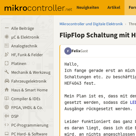
Neuigkeiten
Artikel
Fo
Mikrocontroller und Digitale Elektronik
›
Thr
Alle Beiträge
FlipFlop Schaltung mit 
µC & Elektronik
Analogtechnik
Felix
Gast
F
HF, Funk & Felder
Platinen
Hallo,

Ich fange gerade erst an mich
Mechanik & Werkzeug
Schaltungen etc. zu beschäfti
Fahrzeugelektronik
HEF4043 fest.

Haus & Smart Home
Mein Plan ist es, dass mit de
Compiler & IDEs
gesetzt werden, sodass die 
LE
FPGA, VHDL & Co.
Ausgänge rückgesetzt werden.

DSP
Leider funktioniert das ganz 
PC-Programmierung
es daran liegt, dass ich die 
PC Hard- & Software
wird, an nichts angeschlossen