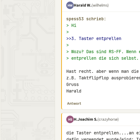
Harald W.
(wilhelms)
HW
spess53 schrieb:
> Hi
>
>>3. Taster entprellen
>
> Wozu? Das sind RS-FF. Wenn 
> entprellen die sich selbst.
Hast recht. aber wenn man die 
z.B. Taktflipflop ausprobieren
Gruss

Harald
Antwort
H.Joachim S.
(crazyhorse)
HS
die Taster entprellen....an e
dafür verwendet wurde/wird: Ta