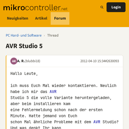
Login
Neuigkeiten
Artikel
Forum
PC Hard- und Software
›
Thread
AVR Studio 5
A. R.
(blubbi18)
2012-04-10 15:34
#2630093
AR
Hallo Leute,

ich muss Euch Mal wieder kontaktieren. Neulich 
habe ich mir das 
AVR
Studio 5 die volle Variante heruntergeladen, 
aber beim installieren kam 

eine Fehlermeldung schon nach der ersten 
Minute. Hatte jemand von Euch 

schon Mal ähnliche Probleme mit dem 
AVR
 Studio? 
Und was denkt Ihr kann 
