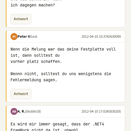
ich dagegen machen?
Antwort
Peter II
Gast
2012-04-10 15:37
#2630099
PI
Wenn die Melung war das deine Festplatte voll 
ist, dann solltest du 

vorher platz schaffen.

Wennn nicht, solltest du uns wenigstens die 
Fehlermeldung sagen.
Antwort
A. R.
(blubbi18)
2012-04-10 17:02
#2630205
AR
Es wird mir immer gesagt, dass der .NET4 
FramWork nicht da ist, obwohl 
