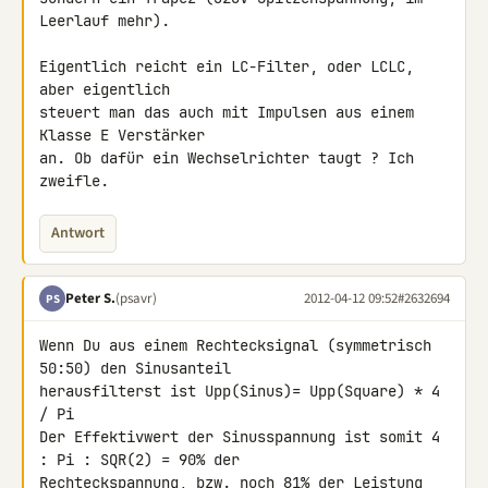
Leerlauf mehr).

Eigentlich reicht ein LC-Filter, oder LCLC, 
aber eigentlich

steuert man das auch mit Impulsen aus einem 
Klasse E Verstärker

an. Ob dafür ein Wechselrichter taugt ? Ich 
zweifle.
Antwort
Peter S.
(psavr)
2012-04-12 09:52
#2632694
PS
Wenn Du aus einem Rechtecksignal (symmetrisch 
50:50) den Sinusanteil 

herausfilterst ist Upp(Sinus)= Upp(Square) * 4 
/ Pi

Der Effektivwert der Sinusspannung ist somit 4 
: Pi : SQR(2) = 90% der 

Rechteckspannung, bzw. noch 81% der Leistung 