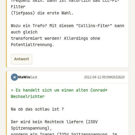
frequenz sein. Dann ist natürlich das CLC-Pi-
Filter

(Tiefpass) die erste Wahl.

Wozu ein Trafo? Mit diesem "Collins-Fiter" kann 
auch gleich

transformiert werden! Allerdings ohne 
Potentialtrennung.
Antwort
MaWin
Gast
2012-04-12 09:09
#2632620
M
> Es handelt sich um einen alten Conrad* 
Wechselrichter
Na ob das schlau ist ?

Der wird kein Rechteck liefern (230V 
Spitzenspannung),

sondern ein Trapez (325V Spitzenspannung, im 