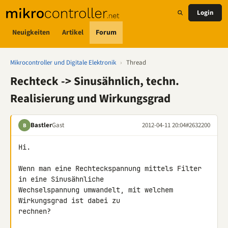
Login
Neuigkeiten
Artikel
Forum
Mikrocontroller und Digitale Elektronik
›
Thread
Rechteck -> Sinusähnlich, techn.
Realisierung und Wirkungsgrad
Bastler
Gast
2012-04-11 20:04
#2632200
B
Hi.

Wenn man eine Rechteckspannung mittels Filter 
in eine Sinusähnliche 

Wechselspannung umwandelt, mit welchem 
Wirkungsgrad ist dabei zu 

rechnen?
