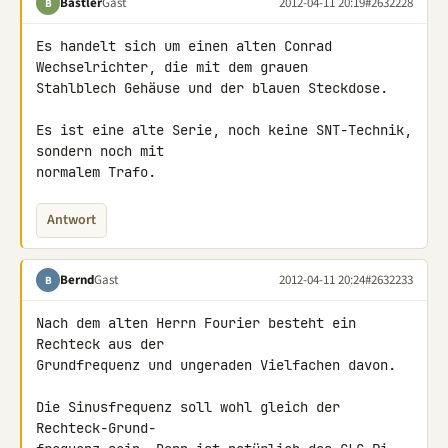
Bastler
Gast
2012-04-11 20:19
#2632228
B
Es handelt sich um einen alten Conrad 
Wechselrichter, die mit dem grauen 

Stahlblech Gehäuse und der blauen Steckdose.

Es ist eine alte Serie, noch keine SNT-Technik, 
sondern noch mit 

normalem Trafo.
Antwort
Bernd
Gast
2012-04-11 20:24
#2632233
B
Nach dem alten Herrn Fourier besteht ein 
Rechteck aus der

Grundfrequenz und ungeraden Vielfachen davon.

Die Sinusfrequenz soll wohl gleich der 
Rechteck-Grund-
