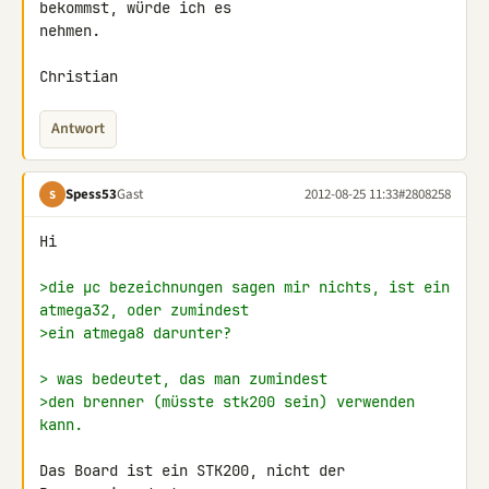
bekommst, würde ich es 

nehmen.

Christian
Antwort
Spess53
Gast
2012-08-25 11:33
#2808258
S
Hi

>die µc bezeichnungen sagen mir nichts, ist ein 
atmega32, oder zumindest
>ein atmega8 darunter?
> was bedeutet, das man zumindest
>den brenner (müsste stk200 sein) verwenden 
kann.
Das Board ist ein STK200, nicht der 