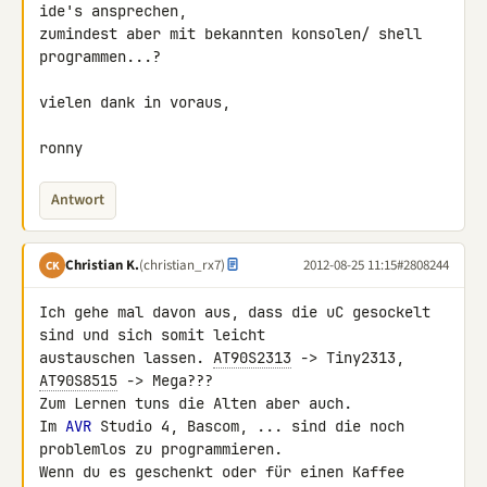
ide's ansprechen, 

zumindest aber mit bekannten konsolen/ shell 
programmen...?

vielen dank in voraus,

ronny
Antwort
Christian K.
(christian_rx7)
2012-08-25 11:15
#2808244
CK
Ich gehe mal davon aus, dass die uC gesockelt 
sind und sich somit leicht 

austauschen lassen. 
AT90S2313
 -> Tiny2313, 
AT90S8515
 -> Mega???

Zum Lernen tuns die Alten aber auch.

Im 
AVR
 Studio 4, Bascom, ... sind die noch 
problemlos zu programmieren.

Wenn du es geschenkt oder für einen Kaffee 