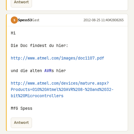
Antwort
Spess53
Gast
2012-08-25 11:40
#2808265
S
Hi

Die Doc findest du hier:

http://www.atmel.com/images/doc1107.pdf
und die alten 
AVR
s hier

http://www.atmel.com/devices/mature.aspx?
Products=010%20Atmel%20AVR%208-%20and%2032-
bit%20Microcontrollers
MfG Spess
Antwort