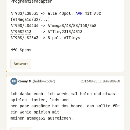
Programmieradapter

AT90S/LS8535 -> alle 40pol. 
AVR
 mit ADC 
(ATMega16/32/...)

AT90S2313
    -> ATTiny2313/4313

AT90S/LS2343 -> 8 pol. ATTinys

MfG Spess
Antwort
Ronny M.
(hobby-coder)
2012-08-25 11:36
#2808260
RM
ich danke euch. ich werds mal holen und etwas 
spielen. taster, leds und 

nen paar ausgänge hat das board. das sollte für 
ein wenig spielen mit 

meinen atmega32 ausreichen.