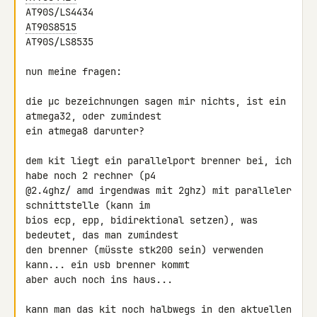
AT90S8515
AT90S/LS8535

nun meine fragen:

die µc bezeichnungen sagen mir nichts, ist ein 
atmega32, oder zumindest 

ein atmega8 darunter?

dem kit liegt ein parallelport brenner bei, ich 
habe noch 2 rechner (p4 

@2.4ghz/ amd irgendwas mit 2ghz) mit paralleler 
schnittstelle (kann im 

bios ecp, epp, bidirektional setzen), was 
bedeutet, das man zumindest 

den brenner (müsste stk200 sein) verwenden 
kann... ein usb brenner kommt 

aber auch noch ins haus...

kann man das kit noch halbwegs in den aktuellen 