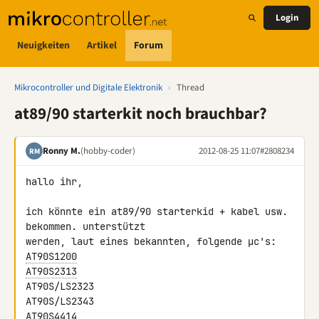
Login
Neuigkeiten
Artikel
Forum
Mikrocontroller und Digitale Elektronik
›
Thread
at89/90 starterkit noch brauchbar?
Ronny M.
(hobby-coder)
2012-08-25 11:07
#2808234
RM
hallo ihr,

ich könnte ein at89/90 starterkid + kabel usw. 
bekommen. unterstützt 

AT90S1200
AT90S2313
AT90S/LS2323

AT90S4414