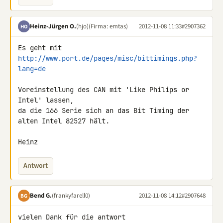
Heinz-Jürgen O.
(hjo)
(Firma: emtas)
2012-11-08 11:33
#2907362
HO
http://www.port.de/pages/misc/bittimings.php?
lang=de
Voreinstellung des CAN mit 'Like Philips or 
Intel' lassen,

da die 166 Serie sich an das Bit Timing der 
alten Intel 82527 hält.

Heinz
Antwort
Bend G.
(frankyfarell0)
2012-11-08 14:12
#2907648
BG
vielen Dank für die antwort