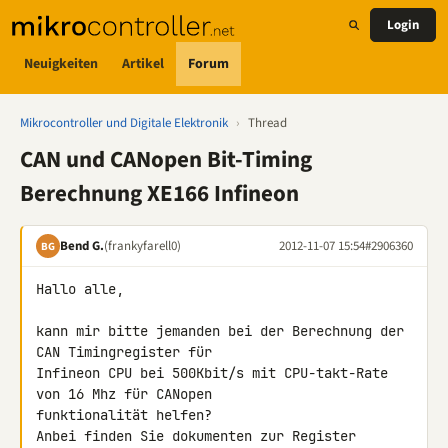
Login
Neuigkeiten
Artikel
Forum
Mikrocontroller und Digitale Elektronik
›
Thread
CAN und CANopen Bit-Timing
Berechnung XE166 Infineon
Bend G.
(frankyfarell0)
2012-11-07 15:54
#2906360
BG
Hallo alle,

kann mir bitte jemanden bei der Berechnung der 
CAN Timingregister für 

Infineon CPU bei 500Kbit/s mit CPU-takt-Rate 
von 16 Mhz für CANopen 

funktionalität helfen?

Anbei finden Sie dokumenten zur Register 