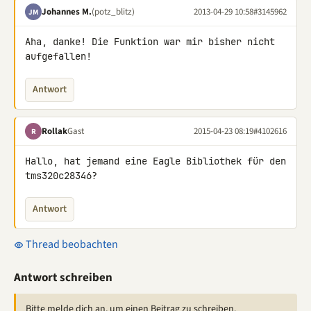
Johannes M.
(potz_blitz)
2013-04-29 10:58
#3145962
JM
Aha, danke! Die Funktion war mir bisher nicht 
aufgefallen!
Antwort
Rollak
Gast
2015-04-23 08:19
#4102616
R
Hallo, hat jemand eine Eagle Bibliothek für den 
tms320c28346?
Antwort
Thread beobachten
Antwort schreiben
Bitte melde dich an, um einen Beitrag zu schreiben.