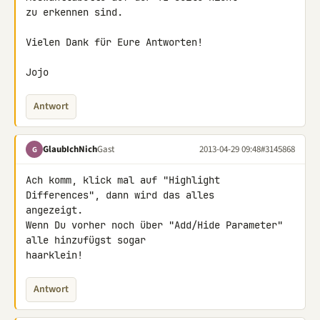
zu erkennen sind.

Vielen Dank für Eure Antworten!

Jojo
Antwort
GlaubIchNich
Gast
2013-04-29 09:48
#3145868
G
Ach komm, klick mal auf "Highlight 
Differences", dann wird das alles 

angezeigt.

Wenn Du vorher noch über "Add/Hide Parameter" 
alle hinzufügst sogar 

haarklein!
Antwort