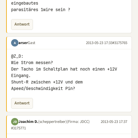
eingebautes

parasitäres 1wire sein ?
Antwort
arser
Gast
2013-05-23 17:33
#3175765
A
@Z_D:

Wie Strom messen?

Der Tacho im Schaltplan hat noch einen +12V 
Eingang.

Shunt-R zwischen +12V und dem 
Apeed/Geschwindigkeit Pin?
Antwort
Joachim D.
(scheppertreiber)
(Firma: JDCC)
2013-05-23 17:37
JD
#3175771