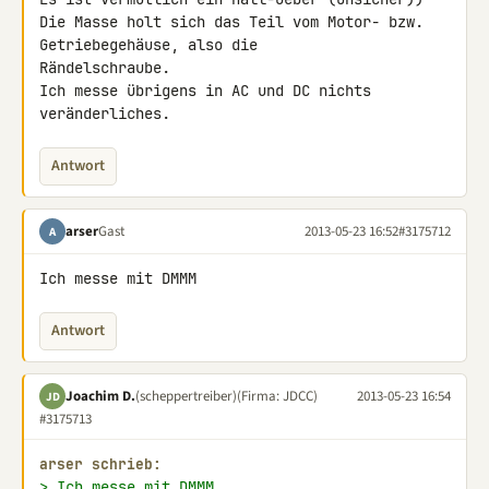
Die Masse holt sich das Teil vom Motor- bzw. 
Getriebegehäuse, also die 

Rändelschraube.

Ich messe übrigens in AC und DC nichts 
veränderliches.
Antwort
arser
Gast
2013-05-23 16:52
#3175712
A
Ich messe mit DMMM
Antwort
Joachim D.
(scheppertreiber)
(Firma: JDCC)
2013-05-23 16:54
JD
#3175713
arser schrieb:
> Ich messe mit DMMM