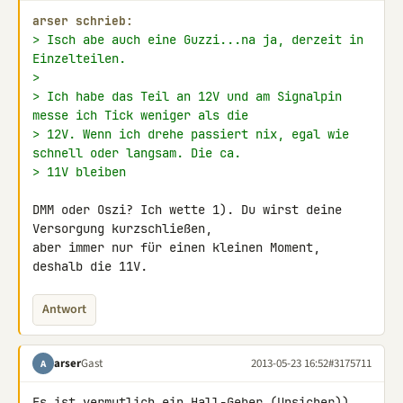
arser schrieb:
> Isch abe auch eine Guzzi...na ja, derzeit in 
Einzelteilen.
>
> Ich habe das Teil an 12V und am Signalpin 
messe ich Tick weniger als die
> 12V. Wenn ich drehe passiert nix, egal wie 
schnell oder langsam. Die ca.
> 11V bleiben
DMM oder Oszi? Ich wette 1). Du wirst deine 
Versorgung kurzschließen, 

aber immer nur für einen kleinen Moment, 
deshalb die 11V.
Antwort
arser
Gast
2013-05-23 16:52
#3175711
A
Es ist vermutlich ein Hall-Geber (Unsicher))
