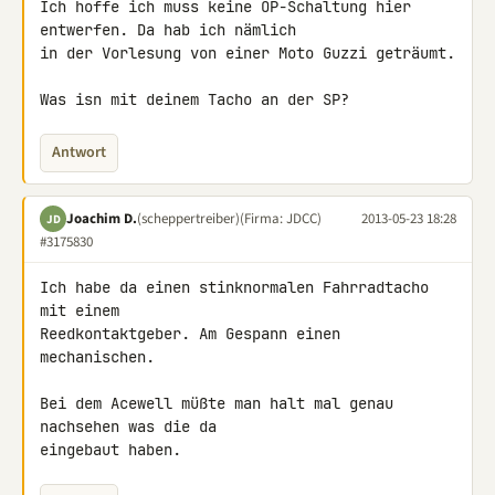
Ich hoffe ich muss keine OP-Schaltung hier 
entwerfen. Da hab ich nämlich 

in der Vorlesung von einer Moto Guzzi geträumt.

Was isn mit deinem Tacho an der SP?
Antwort
Joachim D.
(scheppertreiber)
(Firma: JDCC)
2013-05-23 18:28
JD
#3175830
Ich habe da einen stinknormalen Fahrradtacho 
mit einem

Reedkontaktgeber. Am Gespann einen 
mechanischen.

Bei dem Acewell müßte man halt mal genau 
nachsehen was die da

eingebaut haben.