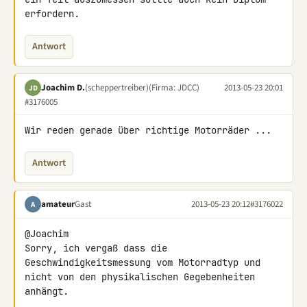
erfordern.
Antwort
Joachim D.
(scheppertreiber)
(Firma: JDCC)
2013-05-23 20:01
JD
#3176005
Wir reden gerade über richtige Motorräder ...
Antwort
amateur
Gast
2013-05-23 20:12
#3176022
A
@Joachim

Sorry, ich vergaß dass die 
Geschwindigkeitsmessung vom Motorradtyp und 

nicht von den physikalischen Gegebenheiten 
anhängt.
