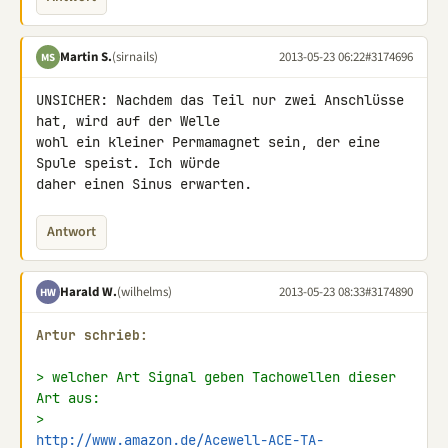
Martin S.
(sirnails)
2013-05-23 06:22
#3174696
MS
UNSICHER: Nachdem das Teil nur zwei Anschlüsse 
hat, wird auf der Welle 

wohl ein kleiner Permamagnet sein, der eine 
Spule speist. Ich würde 

daher einen Sinus erwarten.
Antwort
Harald W.
(wilhelms)
2013-05-23 08:33
#3174890
HW
Artur schrieb:
> welcher Art Signal geben Tachowellen dieser 
Art aus:
> 
http://www.amazon.de/Acewell-ACE-TA-