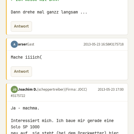
Dann drehe mal ganzz langsam ...
Antwort
arser
Gast
2013-05-23 16:58
#3175718
A
Mache iiiich(
Antwort
Joachim D.
(scheppertreiber)
(Firma: JDCC)
2013-05-23 17:00
JD
#3175722
Ja - machma.

Interessiert mich. Ich baue mir gerade eine 
Solo SP 1000

neu auf, sie steht (bei dem Dreckwetter) hier 