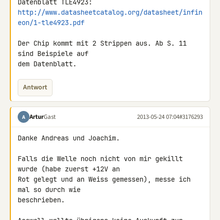
http://www.datasheetcatalog.org/datasheet/infin
eon/1-tle4923.pdf
Der Chip kommt mit 2 Strippen aus. Ab S. 11 
sind Beispiele auf

dem Datenblatt.
Antwort
Artur
Gast
2013-05-24 07:04
#3176293
A
Danke Andreas und Joachim.

Falls die Welle noch nicht von mir gekillt 
wurde (habe zuerst +12V an 

Rot gelegt und an Weiss gemessen), messe ich 
mal so durch wie 

beschrieben.
