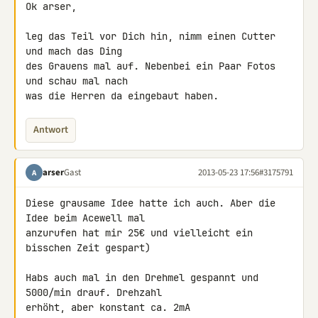
Ok arser,

leg das Teil vor Dich hin, nimm einen Cutter 
und mach das Ding

des Grauens mal auf. Nebenbei ein Paar Fotos 
und schau mal nach

was die Herren da eingebaut haben.
Antwort
arser
Gast
2013-05-23 17:56
#3175791
A
Diese grausame Idee hatte ich auch. Aber die 
Idee beim Acewell mal 

anzurufen hat mir 25€ und vielleicht ein 
bisschen Zeit gespart)

Habs auch mal in den Drehmel gespannt und 
5000/min drauf. Drehzahl 

erhöht, aber konstant ca. 2mA
