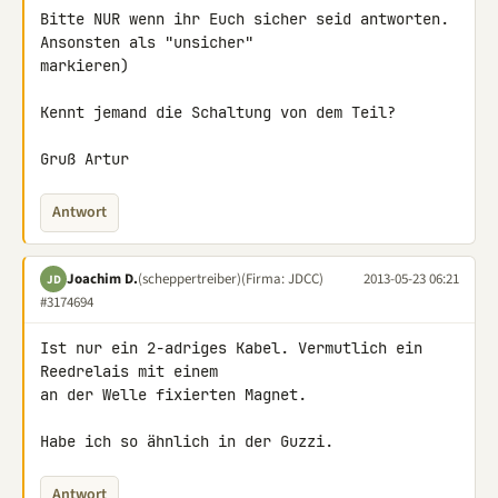
Bitte NUR wenn ihr Euch sicher seid antworten. 
Ansonsten als "unsicher" 

markieren)

Kennt jemand die Schaltung von dem Teil?

Gruß Artur
Antwort
Joachim D.
(scheppertreiber)
(Firma: JDCC)
2013-05-23 06:21
JD
#3174694
Ist nur ein 2-adriges Kabel. Vermutlich ein 
Reedrelais mit einem

an der Welle fixierten Magnet.

Habe ich so ähnlich in der Guzzi.
Antwort