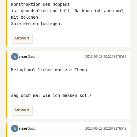
Konstruktion des Moppeds

ist grundsolide und hält. Da kann ich auch mal 
mit solchen

Spielereien loslegen.
Antwort
arser
Gast
2013-05-23 20:22
#3176035
A
Bringt mal lieber was zum Thema.

sag doch mal wie ich messen soll?
Antwort
arser
Gast
2013-05-23 20:26
#3176042
A