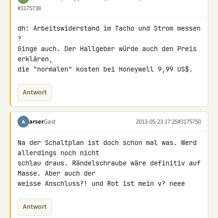
#3175738
dh: Arbeitswiderstand im Tacho und Strom messen 
?

Ginge auch. Der Hallgeber würde auch den Preis 
erklären,

die "normalen" kosten bei Honeywell 9,99 US$.
Antwort
arser
Gast
2013-05-23 17:25
#3175750
A
Na der Schaltplan ist doch schon mal was. Werd 
allerdings noch nicht 

schlau draus. Rändelschraube wäre definitiv auf 
Masse. Aber auch der 

weisse Anschluss?! und Rot ist mein v? neee
Antwort