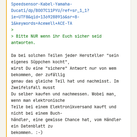
Speedsensor-Kabel-Yamaha-
Ducati/dp/B007C11PYU/ref=sr_1_1?
ie=UTF8&qid=1369288916&sr=8-
1&keywords=Acewell+ACE-TA
>
> Bitte NUR wenn ihr Euch sicher seid 
antworten.
Da bei solchen Teilen jeder Hersteller "sein 
eigenes Süppchen kocht",

wirst Du eine "sichere" Antwort nur von wem 
bekommen, der zufällig

genau das gleiche Teil hat und nachmisst. Im 
Zweifelsfall musst

Du selber kaufen und nachmessen. Wobei man, 
wenn man elektronische

Teile bei einem Elektronikversand kauft und 
nicht bei einem Buch-

händler, eine gewisse Chance hat, vom Händler 
ein Datenblatt zu

bekommen. :-)
