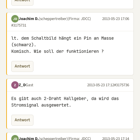
Antwort
Joachim D.
(scheppertreiber)
(Firma: JDCC)
2013-05-23 17:06
JD
#3175731
lt. dem Schaltbild hängt ein Pin an Masse 
(schwarz).

Komisch. Wie soll der funktionieren ?
Antwort
Z_D
Gast
2013-05-23 17:12
#3175736
Z
Es gibt auch 2-Draht Hallgeber, da wird das 
Stromsignal ausgewertet.
Antwort
Joachim D.
(scheppertreiber)
(Firma: JDCC)
2013-05-23 17:14
JD