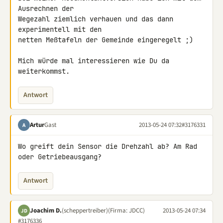
Ausrechnen der

Wegezahl ziemlich verhauen und das dann 
experimentell mit den

netten Meßtafeln der Gemeinde eingeregelt ;)

Mich würde mal interessieren wie Du da 
weiterkommst.
Antwort
Artur
Gast
2013-05-24 07:32
#3176331
A
Wo greift dein Sensor die Drehzahl ab? Am Rad 
oder Getriebeausgang?
Antwort
Joachim D.
(scheppertreiber)
(Firma: JDCC)
2013-05-24 07:34
JD
#3176336