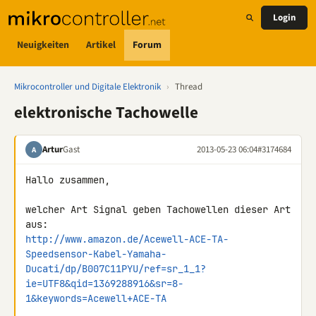
Login
Neuigkeiten
Artikel
Forum
Mikrocontroller und Digitale Elektronik
›
Thread
elektronische Tachowelle
Artur
Gast
2013-05-23 06:04
#3174684
A
Hallo zusammen,

welcher Art Signal geben Tachowellen dieser Art 
http://www.amazon.de/Acewell-ACE-TA-
Speedsensor-Kabel-Yamaha-
Ducati/dp/B007C11PYU/ref=sr_1_1?
ie=UTF8&qid=1369288916&sr=8-
1&keywords=Acewell+ACE-TA