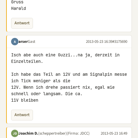
Gruss

Harald
Antwort
arser
Gast
2013-05-23 16:39
#3175690
A
Isch abe auch eine Guzzi...na ja, derzeit in 
Einzelteilen.

Ich habe das Teil an 12V und am Signalpin messe 
ich Tick weniger als die 

12V. Wenn ich drehe passiert nix, egal wie 
schnell oder langsam. Die ca. 

11V bleiben
Antwort
Joachim D.
(scheppertreiber)
(Firma: JDCC)
2013-05-23 16:49
JD