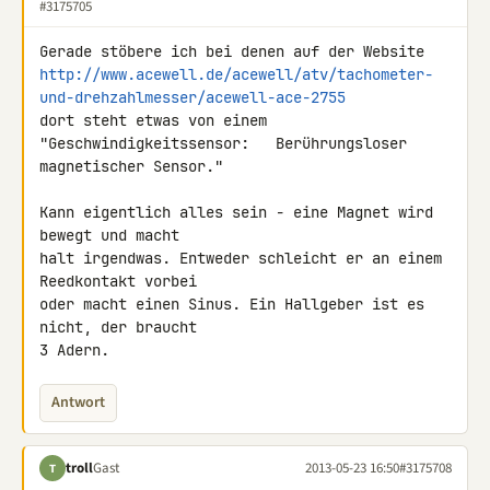
#3175705
http://www.acewell.de/acewell/atv/tachometer-
und-drehzahlmesser/acewell-ace-2755
dort steht etwas von einem 
"Geschwindigkeitssensor:   Berührungsloser 

magnetischer Sensor."

Kann eigentlich alles sein - eine Magnet wird 
bewegt und macht

halt irgendwas. Entweder schleicht er an einem 
Reedkontakt vorbei

oder macht einen Sinus. Ein Hallgeber ist es 
nicht, der braucht

3 Adern.
Antwort
troll
Gast
2013-05-23 16:50
#3175708
T