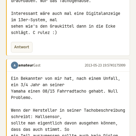
draufbauen. Nur das Tachogehäuse.

Interessant wäre auch mal eine Digitalanzeige 
im 13er-System, mal

sehen wie's den Graukittel dann in die Ecke 
schlägt. C rulez :)
Antwort
amateur
Gast
2013-05-23 19:57
#3175999
A
Ein Bekannter von mir hat, nach einem Unfall, 
ein 3/4 Jahr an seiner 

Yamaha einen 08/15 Fahrradtacho gehabt. Null 
Problemo.

Wenn der Hersteller in seiner Tachobeschreibung 
schreibt: Hallsensor, 

sollte man eigentlich davon ausgehen können, 
dass das auch stimmt. So 

ein Teil auszumessen sollte auch kein Diplom 