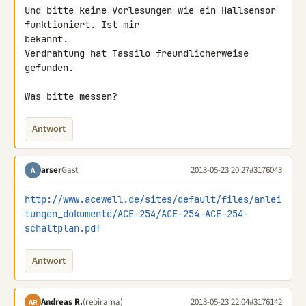
Und bitte keine Vorlesungen wie ein Hallsensor 
funktioniert. Ist mir 

bekannt.

Verdrahtung hat Tassilo freundlicherweise 
gefunden.

Was bitte messen?
Antwort
arser
Gast
2013-05-23 20:27
#3176043
A
http://www.acewell.de/sites/default/files/anlei
tungen_dokumente/ACE-254/ACE-254-ACE-254-
schaltplan.pdf
Antwort
Andreas R.
(rebirama)
2013-05-23 22:04
#3176142
AR