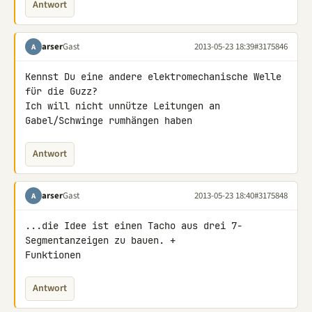
Antwort
arser
Gast
2013-05-23 18:39
#3175846
A
Kennst Du eine andere elektromechanische Welle 
für die Guzz?

Ich will nicht unnütze Leitungen an 
Gabel/Schwinge rumhängen haben
Antwort
arser
Gast
2013-05-23 18:40
#3175848
A
...die Idee ist einen Tacho aus drei 7-
Segmentanzeigen zu bauen. + 

Funktionen
Antwort