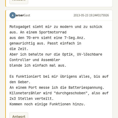
arser
Gast
2013-05-23 19:24
#3175926
A
Motogadget sieht mir zu modern und zu schick 
aus. An einem Sportmotorrad 

aus den 70-ern sieht eine 7-Seg.Anz. 
genaurichtig aus. Passt einfach in 

die Zeit.

Aber ich behalte nur die Optik, UV-löschbare 
Controller und Assembler 

blende ich einfach mal aus.

Es funktioniert bei mir übrigens alles, bis auf 
den Geber.

An einem Port messe ich die Batteriespannung.

Kiloneterzähler wird "durchgeschoben", also auf 
2x3 Stellen verteilt.

Kommen noch einige Funktionen hinzu.
Antwort