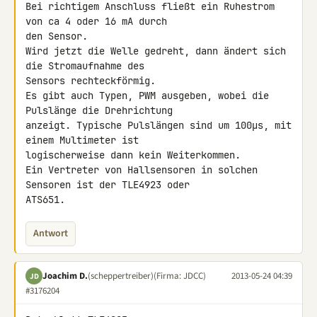
Bei richtigem Anschluss fließt ein Ruhestrom 
von ca 4 oder 16 mA durch 

den Sensor.

Wird jetzt die Welle gedreht, dann ändert sich 
die Stromaufnahme des 

Sensors rechteckförmig.

Es gibt auch Typen, PWM ausgeben, wobei die 
Pulslänge die Drehrichtung 

anzeigt. Typische Pulslängen sind um 100µs, mit 
einem Multimeter ist 

logischerweise dann kein Weiterkommen.

Ein Vertreter von Hallsensoren in solchen 
Sensoren ist der TLE4923 oder 

ATS651.
Antwort
Joachim D.
(scheppertreiber)
(Firma: JDCC)
2013-05-24 04:39
JD
#3176204