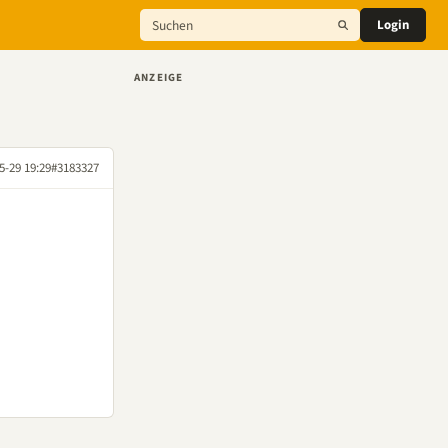
Login
ANZEIGE
5-29 19:29
#3183327