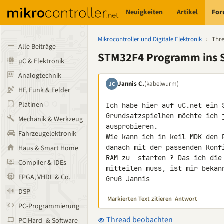
Neuigkeiten
Artikel
Fo
Mikrocontroller und Digitale Elektronik
›
Thr
Alle Beiträge
STM32F4 Programm ins 
µC & Elektronik
Analogtechnik
Jannis C.
(kabelwurm)
JC
HF, Funk & Felder
Platinen
Ich habe hier auf uC.net ein 
Grundsatzspielhen möchte ich 
Mechanik & Werkzeug
ausprobieren.

Fahrzeugelektronik
Wie kann ich in keil MDK den 
danach mit der passenden Konf
Haus & Smart Home
RAM zu  starten ? Das ich die
Compiler & IDEs
mitteilen muss, ist mir bekann
FPGA, VHDL & Co.
Gruß Jannis
DSP
Markierten Text zitieren
Antwort
PC-Programmierung
Thread beobachten
PC Hard- & Software