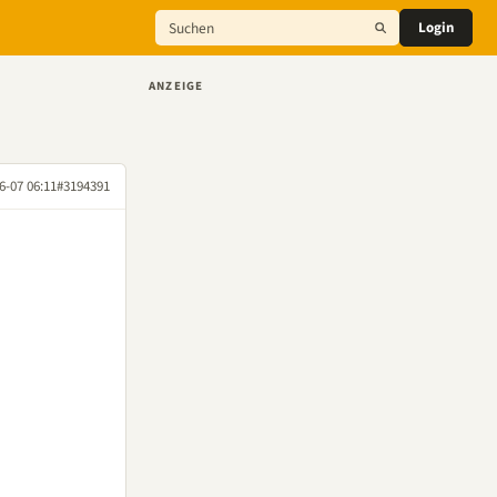
Login
ANZEIGE
6-07 06:11
#3194391