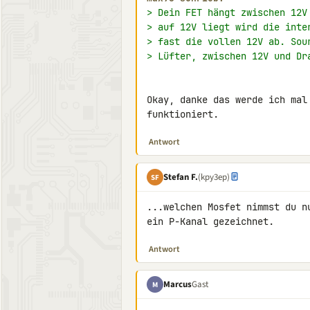
> Dein FET hängt zwischen 12V
> auf 12V liegt wird die inte
> fast die vollen 12V ab. Sou
> Lüfter, zwischen 12V und Dr
Okay, danke das werde ich mal
funktioniert.
Antwort
Stefan F.
(kpy3ep)
SF
...welchen Mosfet nimmst du n
ein P-Kanal gezeichnet.
Antwort
Marcus
Gast
M