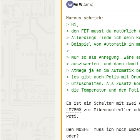
An W.
(anw)
AW
Marcus schrieb:
> Hi,
> den FET musst du natürlich 
> Allerdings finde ich dein K
> Beispiel von Automatik in m
>
> Nur so als Anregung, wäre e
> auszuwerten, und dann damit
> AtMega ja eh im Automatik b
> (es gibt auch Potis mit Dru
> umzuschalten. Als Zusatz kö
> die Temperatur und den Poti
LM7805
 zum Mikrocontroller od
Poti.

Den MOSFET muss ich noch umze
oder?