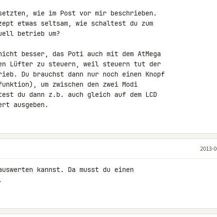
setzten, wie im Post vor mir beschrieben.

zept etwas seltsam, wie schaltest du zum 

ell betrieb um?

nicht besser, das Poti auch mit dem AtMega 

en Lüfter zu steuern, weil steuern tut der 

rieb. Du brauchst dann nur noch einen Knopf 

funktion), um zwischen den zwei Modi 

test du dann z.b. auch gleich auf dem LCD 

ert ausgeben.
2013-0
auswerten kannst. Da musst du einen 

.