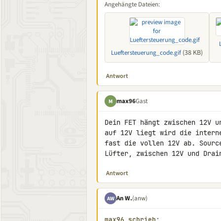
Angehängte Dateien:
(38 KB)
Lueftersteuerung_code.gif
Antwort
max96
Gast
M
Dein FET hängt zwischen 12V u
auf 12V liegt wird die intern
fast die vollen 12V ab. Sourc
Lüfter, zwischen 12V und Drai
Antwort
An W.
(anw)
AW
max96 schrieb: