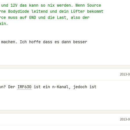
 und 12V das kann so nix werden. Wenn Source
rne Bodydiode leitend und dein Lüfter bekommt
rce muss auf GND und die Last, also der
ain.
 machen. Ich hoffe dass es dann besser 

2013-0
un? Der 
IRF630
 ist ein n-Kanal, jedoch ist 

2013-0