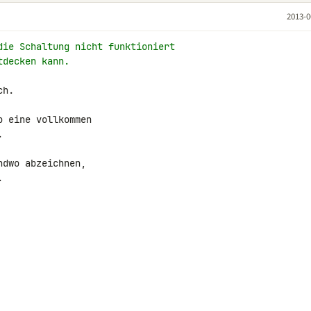
2013-0
die Schaltung nicht funktioniert
tdecken kann.
h.

 eine vollkommen



dwo abzeichnen,


