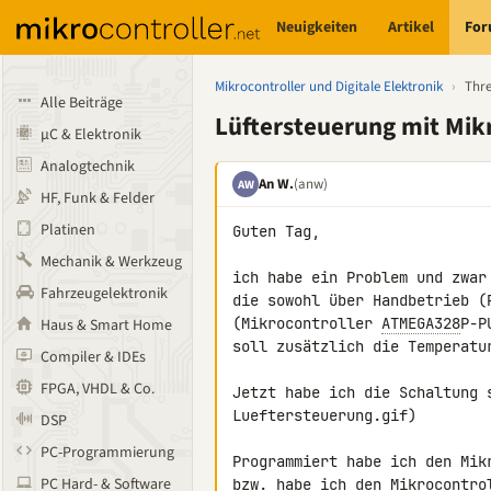
Neuigkeiten
Artikel
Fo
Mikrocontroller und Digitale Elektronik
›
Thr
Alle Beiträge
Lüftersteuerung mit Mik
µC & Elektronik
Analogtechnik
An W.
(anw)
AW
HF, Funk & Felder
Platinen
Guten Tag,

Mechanik & Werkzeug
ich habe ein Problem und zwar
Fahrzeugelektronik
die sowohl über Handbetrieb (P
(Mikrocontroller 
ATMEGA328
P-P
Haus & Smart Home
soll zusätzlich die Temperatur
Compiler & IDEs
FPGA, VHDL & Co.
Jetzt habe ich die Schaltung s
Lueftersteuerung.gif)

DSP
PC-Programmierung
Programmiert habe ich den Mik
PC Hard- & Software
bzw. habe ich den Mikrocontro