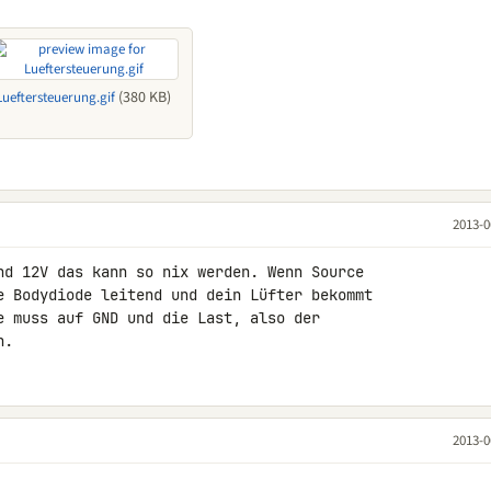
(380 KB)
Lueftersteuerung.gif
2013-0
nd 12V das kann so nix werden. Wenn Source 

e Bodydiode leitend und dein Lüfter bekommt 

e muss auf GND und die Last, also der 

n.
2013-0