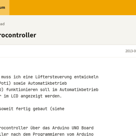
rum
ead
rocontroller
2013-0
 muss ich eine Lüftersteuerung entwickeln 

oti) sowie Automatikbetrieb 

U) funktionieren soll im Automatikbetrieb 

 im LCD angezeigt werden.

oweit fertig gebaut (siehe 

rocontroller über das Arduino UNO Board 

ller nach dem Programmieren vom Arduino 
