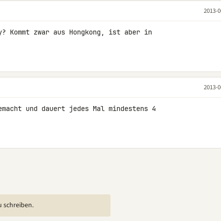
2013-0
y? Kommt zwar aus Hongkong, ist aber in 

2013-0
emacht und dauert jedes Mal mindestens 4 

u schreiben.