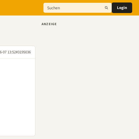
Login
ANZEIGE
6-07 13:52
#3195036