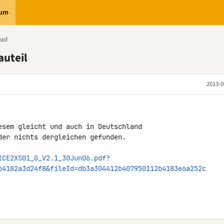
rum
ead
auteil
2013-0
esem gleicht und auch in Deutschland 

der nichts dergleichen gefunden.

ICE2XS01_G_V2.1_30Jun06.pdf?
b4182a3d24f8&fileId=db3a304412b407950112b4183e6a252c