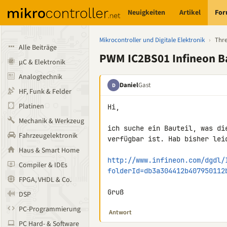
Neuigkeiten
Artikel
Fo
Mikrocontroller und Digitale Elektronik
›
Thr
Alle Beiträge
PWM IC2BS01 Infineon B
µC & Elektronik
Analogtechnik
Daniel
Gast
D
HF, Funk & Felder
Platinen
Hi,

Mechanik & Werkzeug
ich suche ein Bauteil, was di
Fahrzeugelektronik
verfügbar ist. Hab bisher lei
Haus & Smart Home
http://www.infineon.com/dgdl/
Compiler & IDEs
folderId=db3a304412b407950112
FPGA, VHDL & Co.
Gruß
DSP
PC-Programmierung
Antwort
PC Hard- & Software