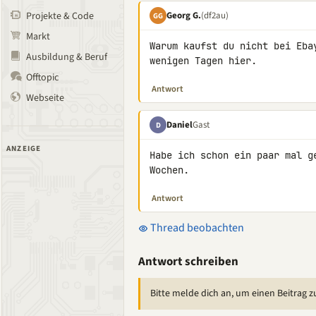
Georg G.
(df2au)
Projekte & Code
GG
Markt
Warum kaufst du nicht bei Eba
Ausbildung & Beruf
wenigen Tagen hier.
Offtopic
Antwort
Webseite
Daniel
Gast
D
ANZEIGE
Habe ich schon ein paar mal g
Wochen.
Antwort
Thread beobachten
Antwort schreiben
Bitte melde dich an, um einen Beitrag z