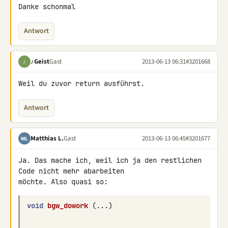
Danke schonmal
Antwort
♪Geist
Gast
2013-06-13 06:31
#3201668
♪
Weil du zuvor return ausführst.
Antwort
Matthias L.
Gast
2013-06-13 06:45
#3201677
ML
Ja. Das mache ich, weil ich ja den restlichen 
Code nicht mehr abarbeiten 

void
bgw_dowork
(...)
...