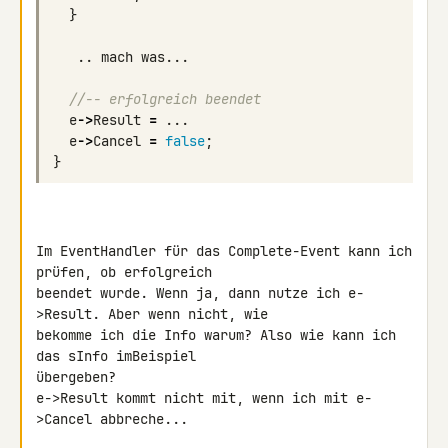
}
..
mach
was
...
//-- erfolgreich beendet
e
->
Result
=
...
e
->
Cancel
=
false
;
}
Im EventHandler für das Complete-Event kann ich 
prüfen, ob erfolgreich 

beendet wurde. Wenn ja, dann nutze ich e-
>Result. Aber wenn nicht, wie 

bekomme ich die Info warum? Also wie kann ich 
das sInfo imBeispiel 

übergeben?

e->Result kommt nicht mit, wenn ich mit e-
>Cancel abbreche...
