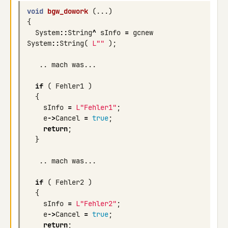
void
bgw_dowork
(...)
{
System
::
String
^
sInfo
=
gcnew
System
::
String
(
L""
);
..
mach
was
...
if
(
Fehler1
)
{
sInfo
=
L"Fehler1"
;
e
->
Cancel
=
true
;
return
;
}
..
mach
was
...
if
(
Fehler2
)
{
sInfo
=
L"Fehler2"
;
e
->
Cancel
=
true
;
return
;