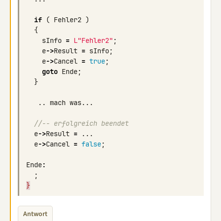
if
(
Fehler2
)
{
sInfo
=
L"Fehler2"
;
e
->
Result
=
sInfo
;
e
->
Cancel
=
true
;
goto
Ende
;
}
..
mach
was
...
//-- erfolgreich beendet
e
->
Result
=
...
e
->
Cancel
=
false
;
Ende
:
;
}
Antwort