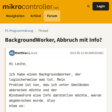
Login
Neuigkeiten
Artikel
Forum
PC-Programmierung
›
Thread
BackgroundWorker, Abbruch mit Info?
Matthias L.
Gast
2013-06-13 06:26
#3201662
ML
Hi Leute,

ich habe einen Backgroundworker, der 
logischerweise was tut. Mein 

Problem ist nun, das ich unter Umständen 
abbrechen möchte und der 

WindowsForm eine Info darstellen möchte, warum 
abgebrochen wurde. Also 
