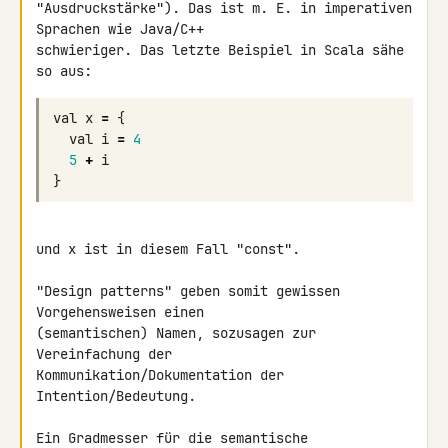
"Ausdruckstärke"). Das ist m. E. in imperativen 
Sprachen wie Java/C++ 

schwieriger. Das letzte Beispiel in Scala sähe 
val
x
=
{
val
i
=
4
5
+
i
}
und x ist in diesem Fall "const".

"Design patterns" geben somit gewissen 
Vorgehensweisen einen 

(semantischen) Namen, sozusagen zur 
Vereinfachung der 

Kommunikation/Dokumentation der 
Intention/Bedeutung.

Ein Gradmesser für die semantische 