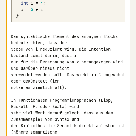
int
i
=
4
;
x
=
5
+
i
;
}
Das syntaktische Element des anonymen Blocks 
bedeutet hier, dass der 

Scope von i reduziert wird. Die Intention 
bestand somit darin, dass i 

nur für die Berechnung von x herangezogen wird, 
und darüber hinaus nicht 

verwendet werden soll. Das wirkt in C ungewohnt 
oder gekünstelt (ich 

nutze es ziemlich oft).

In funktionalen Programmiersprachen (Lisp, 
Haskell, F# oder Scala) wird 

sehr viel Wert darauf gelegt, dass aus dem 
Zusammenspiel von Syntax und 

der Bibliothek die Semantik direkt ablesbar ist 
(höhere semantische 
