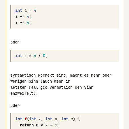
int
i
=
4
i
+=
4
;
i
-=
4
;
int
i
=
4
/
0
;
syntaktisch korrekt sind, macht es mehr oder 
weniger Sinn (auch wenn im 

letzten Fall gcc vermutlich den Sinn 
anzweifelt).

int
f
(
int
x
,
int
m
,
int
c
)
{
return
m
*
x
+
c
;