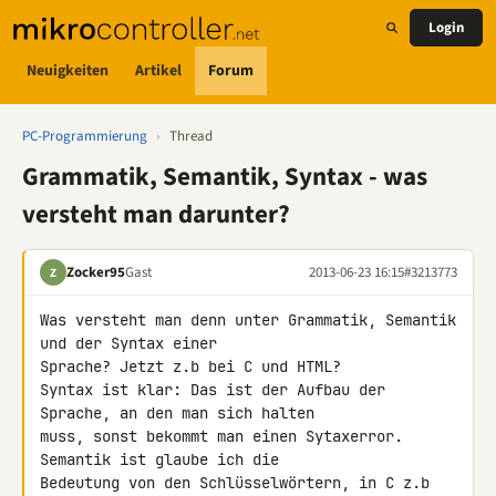
Login
Neuigkeiten
Artikel
Forum
PC-Programmierung
›
Thread
Grammatik, Semantik, Syntax - was
versteht man darunter?
Zocker95
Gast
2013-06-23 16:15
#3213773
Z
Was versteht man denn unter Grammatik, Semantik 
und der Syntax einer 

Sprache? Jetzt z.b bei C und HTML?

Syntax ist klar: Das ist der Aufbau der 
Sprache, an den man sich halten 

muss, sonst bekommt man einen Sytaxerror. 
Semantik ist glaube ich die 

Bedeutung von den Schlüsselwörtern, in C z.b 