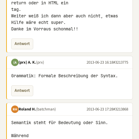
return oder in HTML ein 

tag.

Weiter weiß ich dann aber auch nicht, etwas 
Hilfe wäre echt super.

Danke im Vorraus schonmal!!
Antwort
(prx) A. K.
(prx)
2013-06-23 16:18
#3213775
(A
Grammatik: Formale Beschreibung der Syntax.
Antwort
Roland H.
(batchman)
2013-06-23 17:28
#3213868
RH
Semantik steht für Bedeutung oder Sinn.
