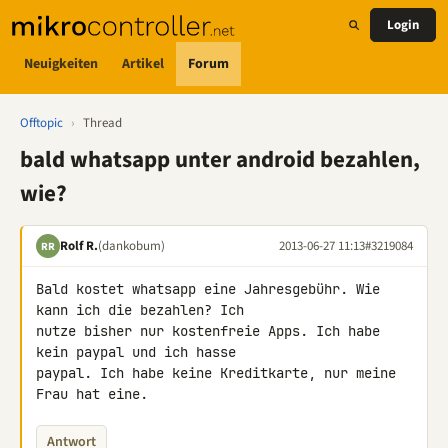
Login
Neuigkeiten
Artikel
Forum
Offtopic
›
Thread
bald whatsapp unter android bezahlen,
wie?
Rolf R.
(dankobum)
2013-06-27 11:13
#3219084
RR
Bald kostet whatsapp eine Jahresgebühr. Wie 
kann ich die bezahlen? Ich 

nutze bisher nur kostenfreie Apps. Ich habe 
kein paypal und ich hasse 

paypal. Ich habe keine Kreditkarte, nur meine 
Frau hat eine.
Antwort