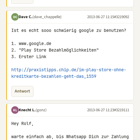
Dave C.
(dave_chappelle)
2013-06-27 11:15
#3219092
DC
Ist es echt sooo schwierig google zu benutzen?

1. www.google.de

2. "Play Store Bezahlmöglichkeiten"

3. Erster Link

http://praxistipps.chip.de/im-play-store-ohne-
kreditkarte-bezahlen-geht-das_1559
Antwort
Knecht L.
(gonz)
2013-06-27 11:23
#3219111
KL
Hey Rolf,

warte einfach ab, bis Whatsapp Dich zur Zahlung 