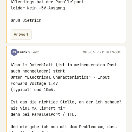
Allerdings hat der Parallelport 

leider kein +5V-Ausgang.

Gruß Dietrich
Antwort
Frank S.
Gast
2013-07-17 21:18
#3245001
FS
Also im Datenblatt (ist in meinem ersten Post 
auch hochgeladen) steht 

unter "Electrical Characteristics" - Input 
Forward Voltage 1.4V 

(typical) und 10mA.

Ist das die richtige Stelle, an der ich schaue? 
Wie viel mA liefert mir 

denn bei ParallelPort / TTL.

Und wie gehe ich nun mit dem Problem um, dass 