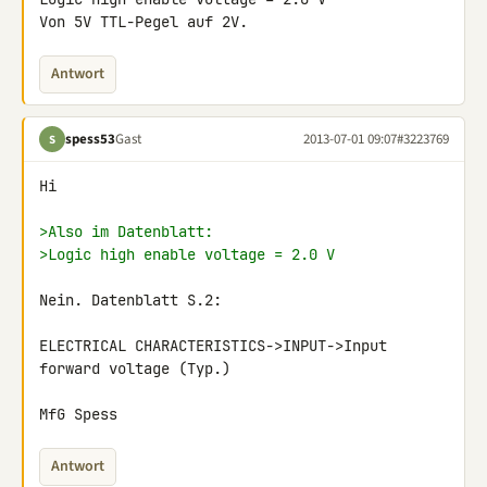
Von 5V TTL-Pegel auf 2V.
Antwort
spess53
Gast
2013-07-01 09:07
#3223769
S
Hi

>Also im Datenblatt:
>Logic high enable voltage = 2.0 V
Nein. Datenblatt S.2:

ELECTRICAL CHARACTERISTICS->INPUT->Input 
forward voltage (Typ.)

MfG Spess
Antwort