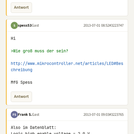
Antwort
spess53
Gast
2013-07-01 08:52
#3223747
S
Hi

>Wie groß muss der sein?
http://www.mikrocontroller.net/articles/LED#Bes
chreibung
MfG Spess
Antwort
Frank S.
Gast
2013-07-01 09:03
#3223765
FS
Also im Datenblatt:

Logic high enable voltage = 2.0 V
