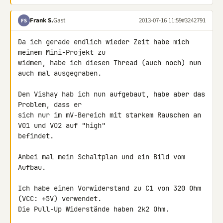
Frank S.
Gast
2013-07-16 11:59
#3242791
FS
Da ich gerade endlich wieder Zeit habe mich 
meinem Mini-Projekt zu 

widmen, habe ich diesen Thread (auch noch) nun 
auch mal ausgegraben.

Den Vishay hab ich nun aufgebaut, habe aber das 
Problem, dass er

sich nur im mV-Bereich mit starkem Rauschen an 
VO1 und VO2 auf "high" 

befindet.

Anbei mal mein Schaltplan und ein Bild vom 
Aufbau.

Ich habe einen Vorwiderstand zu C1 von 320 Ohm 
(VCC: +5V) verwendet.

Die Pull-Up Widerstände haben 2k2 Ohm.
