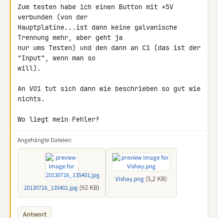
Zum testen habe ich einen Button mit +5V 
verbunden (von der 

Hauptplatine...ist dann keine galvanische 
Trennung mehr, aber geht ja 

nur ums Testen) und den dann an C1 (das ist der 
"Input", wenn man so 

will).

An VO1 tut sich dann wie beschrieben so gut wie 
nichts.

Wo liegt mein Fehler?
Angehängte Dateien:
(5,2 KB)
Vishay.png
(92 KB)
20130716_135401.jpg
Antwort