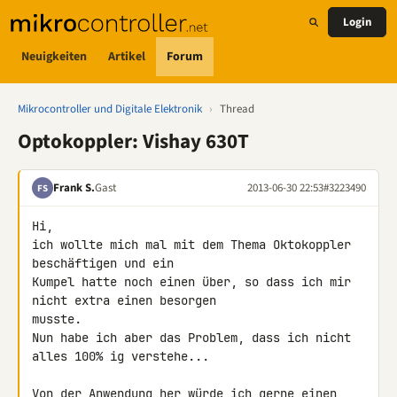
Login
Neuigkeiten
Artikel
Forum
Mikrocontroller und Digitale Elektronik
›
Thread
Optokoppler: Vishay 630T
Frank S.
Gast
2013-06-30 22:53
#3223490
FS
Hi,

ich wollte mich mal mit dem Thema Oktokoppler 
beschäftigen und ein 

Kumpel hatte noch einen über, so dass ich mir 
nicht extra einen besorgen 

musste.

Nun habe ich aber das Problem, dass ich nicht 
alles 100% ig verstehe...

Von der Anwendung her würde ich gerne einen 