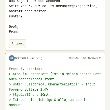
das Signal auf der anderen 

Seite von 5V auf ca. 2V heruntergezogen wird, 
anstatt noch weiter 

runter?

Gruß,

Frank
Antwort
Dietrich L.
(dietrichl)
2013-07-18 08:08
#3245278
DL
Frank S. schrieb:
> Also im Datenblatt (ist in meinem ersten Post 
auch hochgeladen) steht
> unter "Electrical Characteristics" - Input 
Forward Voltage 1.4V
> (typical) und 10mA.
> Ist das die richtige Stelle, an der ich 
schaue?