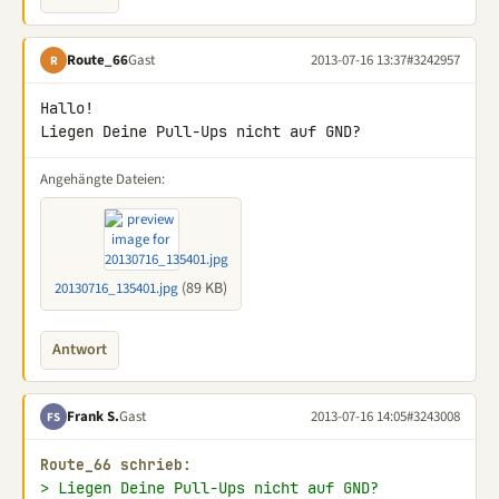
Route_66
Gast
2013-07-16 13:37
#3242957
R
Hallo!

Liegen Deine Pull-Ups nicht auf GND?
Angehängte Dateien:
(89 KB)
20130716_135401.jpg
Antwort
Frank S.
Gast
2013-07-16 14:05
#3243008
FS
Route_66 schrieb:
> Liegen Deine Pull-Ups nicht auf GND?