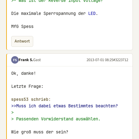
>- Was ist der Reverse input voltage?
Die maximale Sperrspannung der 
LED
.

MfG Spess
Antwort
Frank S.
Gast
2013-07-01 08:25
#3223712
FS
Ok, danke!

Letzte Frage:

spess53 schrieb:
>>Muss ich dabei etwas Bestimmtes beachten?
>
> Passenden Vorwiderstand auswählen.
Wie groß muss der sein?