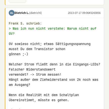
Dietrich L.
(dietrichl)
2013-07-17 09:06
#3243856
DL
Frank S. schrieb:
> Was ich nun nicht verstehe: Warum nicht auf 
0V?
0V sowieso nicht; etwas Sättigungsspannung 
musst Du dem Transistor schon 

gönnen ;-)

Welcher Strom fließt denn in die Eingangs-LEDs? 
Falscher Widerstandswert 

verwendet? -> Strom messen!

Hängt außer dem Ziehwiderstand von 2k noch was 
am Ausgang?

Wenn die Realität mit dem Schaltplan 
übereinstimmt, müsste es gehen.
