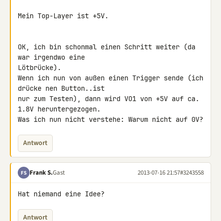
Mein Top-Layer ist +5V.

OK, ich bin schonmal einen Schritt weiter (da 
war irgendwo eine 

Lötbrücke).

Wenn ich nun von außen einen Trigger sende (ich 
drücke nen Button..ist 

nur zum Testen), dann wird VO1 von +5V auf ca. 
1.8V heruntergezogen.

Was ich nun nicht verstehe: Warum nicht auf 0V?
Antwort
Frank S.
Gast
2013-07-16 21:57
#3243558
FS
Hat niemand eine Idee?
Antwort