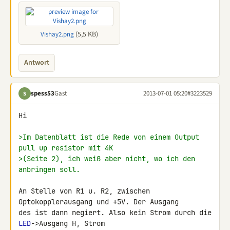
(5,5 KB)
Vishay2.png
Antwort
spess53
Gast
2013-07-01 05:20
#3223529
S
Hi

>Im Datenblatt ist die Rede von einem Output 
pull up resistor mit 4K
>(Seite 2), ich weiß aber nicht, wo ich den 
anbringen soll.
An Stelle von R1 u. R2, zwischen 
Optokopplerausgang und +5V. Der Ausgang 

des ist dann negiert. Also kein Strom durch die 
LED
->Ausgang H, Strom 
