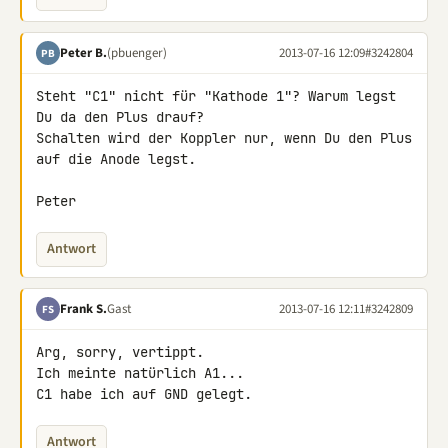
Peter B.
(pbuenger)
2013-07-16 12:09
#3242804
PB
Steht "C1" nicht für "Kathode 1"? Warum legst 
Du da den Plus drauf? 

Schalten wird der Koppler nur, wenn Du den Plus 
auf die Anode legst.

Peter
Antwort
Frank S.
Gast
2013-07-16 12:11
#3242809
FS
Arg, sorry, vertippt.

Ich meinte natürlich A1...

C1 habe ich auf GND gelegt.
Antwort