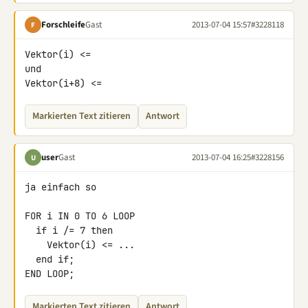
Forschleife
Gast
2013-07-04 15:57
#3228118
F
Vektor(i) <=

und

Vektor(i+8) <=
Markierten Text zitieren
Antwort
user
Gast
2013-07-04 16:25
#3228156
U
ja einfach so

FOR i IN 0 TO 6 LOOP

  if i /= 7 then

    Vektor(i) <= ...

  end if;

END LOOP;
Markierten Text zitieren
Antwort