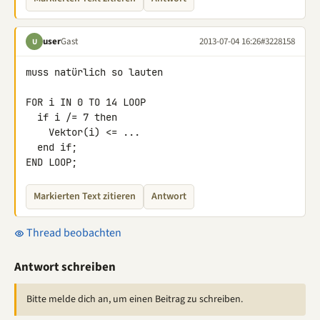
user
Gast
2013-07-04 16:26
#3228158
U
muss natürlich so lauten

FOR i IN 0 TO 14 LOOP

  if i /= 7 then

    Vektor(i) <= ...

  end if;

END LOOP;
Markierten Text zitieren
Antwort
Thread beobachten
Antwort schreiben
Bitte melde dich an, um einen Beitrag zu schreiben.