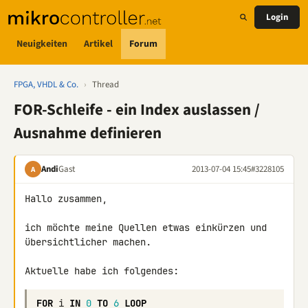
Login
Neuigkeiten
Artikel
Forum
FPGA, VHDL & Co.
›
Thread
FOR-Schleife - ein Index auslassen /
Ausnahme definieren
Andi
Gast
2013-07-04 15:45
#3228105
A
Hallo zusammen,

ich möchte meine Quellen etwas einkürzen und 
übersichtlicher machen.

Aktuelle habe ich folgendes:
FOR
i
IN
0
TO
6
LOOP