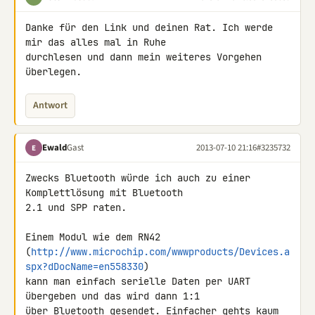
Danke für den Link und deinen Rat. Ich werde 
mir das alles mal in Ruhe 

durchlesen und dann mein weiteres Vorgehen 
überlegen.
Antwort
Ewald
Gast
2013-07-10 21:16
#3235732
E
Zwecks Bluetooth würde ich auch zu einer 
Komplettlösung mit Bluetooth 

2.1 und SPP raten.

Einem Modul wie dem RN42 

(
http://www.microchip.com/wwwproducts/Devices.a
spx?dDocName=en558330
) 

kann man einfach serielle Daten per UART 
übergeben und das wird dann 1:1 

über Bluetooth gesendet. Einfacher gehts kaum 