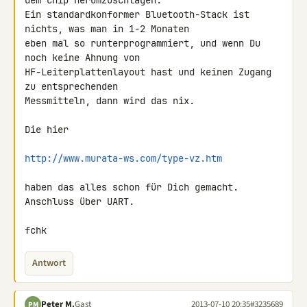
dem Chip herumzuschlagen. 

Ein standardkonformer Bluetooth-Stack ist 
nichts, was man in 1-2 Monaten 

eben mal so runterprogrammiert, und wenn Du 
noch keine Ahnung von 

HF-Leiterplattenlayout hast und keinen Zugang 
zu entsprechenden 

Messmitteln, dann wird das nix.

Die hier

http://www.murata-ws.com/type-vz.htm
haben das alles schon für Dich gemacht. 
Anschluss über UART.

fchk
Antwort
Peter M.
Gast
2013-07-10 20:35
#3235689
PM