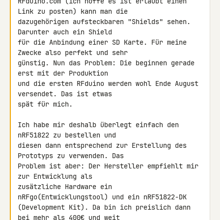
RFduino.com (ich hoffe es ist erlaubt einen 
Link zu posten) kann man die 

dazugehörigen aufsteckbaren "Shields" sehen. 
Darunter auch ein Shield 

für die Anbindung einer SD Karte. Für meine 
Zwecke also perfekt und sehr 

günstig. Nun das Problem: Die beginnen gerade 
erst mit der Produktion 

und die ersten RFduino werden wohl Ende August 
versendet. Das ist etwas 

spät für mich.

Ich habe mir deshalb überlegt einfach den 
nRF51822 zu bestellen und 

diesen dann entsprechend zur Erstellung des 
Prototyps zu verwenden. Das 

Problem ist aber: Der Hersteller empfiehlt mir 
zur Entwicklung als 

zusätzliche Hardware ein 
nRFgo(Entwicklungstool) und ein nRF51822-DK 

(Development Kit). Da bin ich preislich dann 
bei mehr als 400€ und weit 
