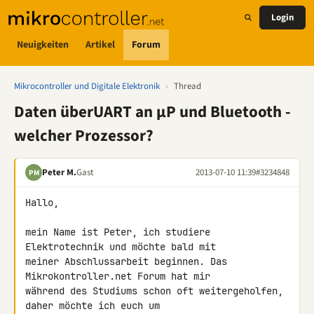
Login
Neuigkeiten
Artikel
Forum
Mikrocontroller und Digitale Elektronik
›
Thread
Daten überUART an µP und Bluetooth -
welcher Prozessor?
Peter M.
Gast
2013-07-10 11:39
#3234848
PM
Hallo,

mein Name ist Peter, ich studiere 
Elektrotechnik und möchte bald mit 

meiner Abschlussarbeit beginnen. Das 
Mikrokontroller.net Forum hat mir 

während des Studiums schon oft weitergeholfen, 
daher möchte ich euch um 
