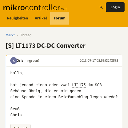
Login
Neuigkeiten
Artikel
Forum
Markt
›
Thread
[S] LT1173 DC-DC Converter
Xris
(mrgreen)
2013-07-17 05:56
#3243678
X
Hallo,

hat jemand einen oder zwei 
LT1173
 im SO8 
Gehäuse übrig, die er mir gegen 

eine Spende in einen Briefumschlag legen würde?

Gruß

Chris